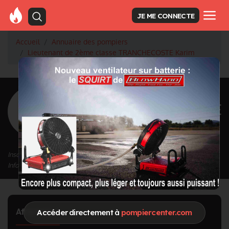
JE ME CONNECTE
Accueil
Annuaire des pompiers
Lieutenant de 2ème classe TRANCHECOSTE Karim
<
Retour à la liste des pompiers
TRANCHECOSTE
Karim
Grade : Lieutenant de 2ème classe
Inscrit depuis le 23/04/2024 à 10:37
Informations mises à jour le 23/04/2024 à 15:50
Affectation
Accéder directement à
pompiercenter.com