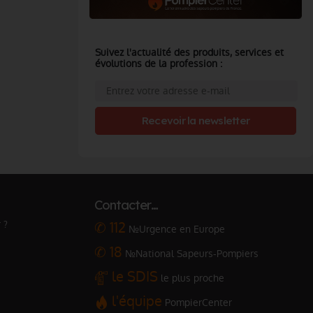
Suivez l'actualité des produits, services et
évolutions de la profession :
Recevoir la newsletter
Contacter…
 ?
✆ 112
№Urgence en Europe
✆ 18
№National Sapeurs-Pompiers
le SDIS
le plus proche
l'équipe
PompierCenter