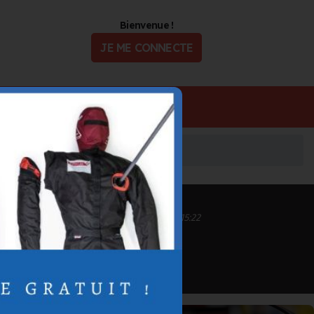
Bienvenue !
JE ME CONNECTE
ualité
Offres d'Emploi
Inscrit depuis le 11/09/2020 à 10:07
Informations mises à jour le 16/05/2024 à 15:22