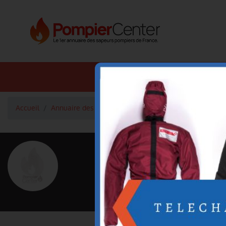
Annuaire SDIS
Annuaire 
Accueil
Annuaire des pompiers
Adjudant-Chef TRIBOULET 
<
Retour à la liste des pompiers
TRIBOULET 
Grade : Adjudant-Chef