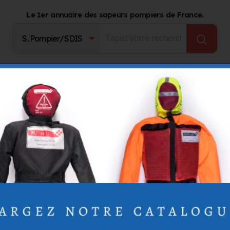
Le 1er annuaire des sapeurs pompiers de France.
Fournisseurs
Catalogue Produits
Journal d'act
Bernard
Bernard