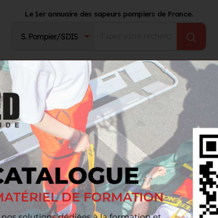
Le 1er annuaire des sapeurs pompiers de France.
Fournisseurs
Catalogue Produits
Journal d'act
IS Jean-Christian
ean-Christian