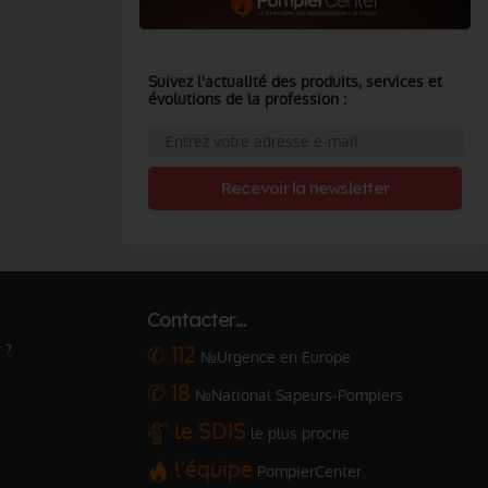
Suivez l'actualité des produits, services et
évolutions de la profession :
Recevoir la newsletter
Contacter…
 ?
✆ 112
№Urgence en Europe
✆ 18
№National Sapeurs-Pompiers
le SDIS
le plus proche
l'équipe
PompierCenter