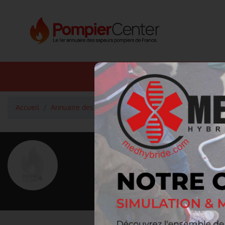
Annuaire SDIS
Annuaire 
Accueil
Annuaire des pompiers
Lieutenant-Colonel TSALICH
<
Retour à la liste des pompiers
TSALICHIS J
Grade : Lieutenant-Colonel