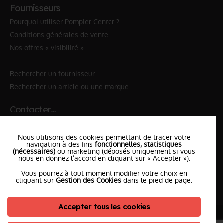
Fournisseurs
Pourquoi utiliser Pompier Center ?
Conditions générales de vente
Nos offres « visibilité »
Rechercher un fournisseur
Rechercher un article ou une marque
Contacter…
✆ 112
№Urgence en Europe
Nous utilisons des cookies permettant de tracer votre
✆ 18
№National Sapeurs-Pompiers
navigation à des fins
fonctionnelles, statistiques
(nécessaires)
ou marketing (déposés uniquement si vous
le SDIS
nous en donnez l’accord en cliquant sur « Accepter »).
le plus proche
Vous pourrez à tout moment modifier votre choix en
l'équipe
PompierCenter
cliquant sur
Gestion des Cookies
dans le pied de page.
Accepter tous les cookies
©2026 Pompier Center
•
Mentions Légales
•