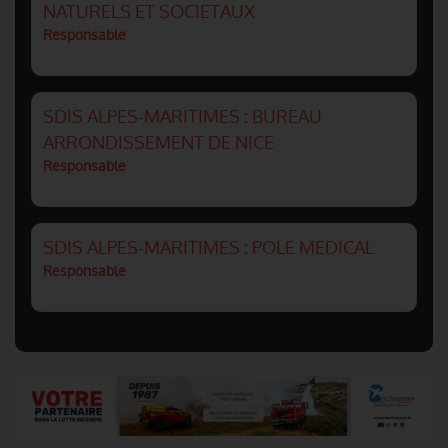
NATURELS ET SOCIETAUX
Responsable
SDIS ALPES-MARITIMES : BUREAU
ARRONDISSEMENT DE NICE
Responsable
SDIS ALPES-MARITIMES : POLE MEDICAL
Responsable