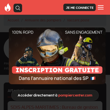
JE ME CONNECTE
Accueil
Annuaire des pompiers
Vaccant poste
<
Retour à la liste des pompiers
Vaccant poste
Inscrit depuis le 02/01/2023 à 22:46
Informations mises à jour le 03/01/2023 à 00:43
Affectations
Accéder directement à
pompiercenter.com
SDIS ALPES-MARITIMES : Bureau de gestion