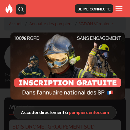
JE ME CONNECTE
Accueil
Annuaire des pompiers
VADON Véronique
<
Retour à la liste des pompiers
VADON Véronique
Inscrit depuis le 16/09/2020 à 21:53
Informations mises à jour le 16/09/2020 à 21:53
Affectation
Accéder directement à
pompiercenter.com
SDIS DROME : GROUPEMENT SUD