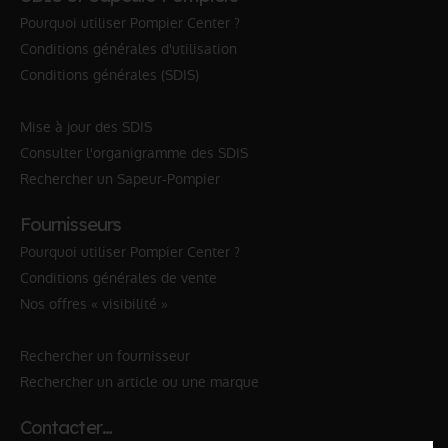
Pourquoi utiliser Pompier Center ?
Conditions générales d'utilisation
Conditions générales (SDIS)
Mise à jour des SDIS
Consulter l'organigramme des SDIS
Rechercher un Sapeur-Pompier
Fournisseurs
Pourquoi utiliser Pompier Center ?
Conditions générales de vente
Nos offres « visibilité »
Rechercher un fournisseur
Rechercher un article ou une marque
Contacter…