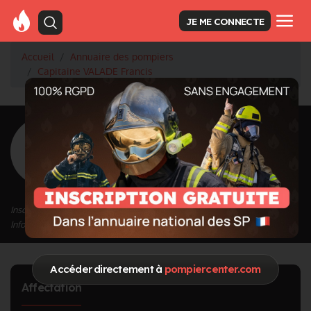
JE ME CONNECTE
Accueil
Annuaire des pompiers
Capitaine VALADE Francis
<
Retour à la liste des pompiers
VALADE Francis
Grade : Capitaine
Inscrit depuis le 05/10/2020 à 15:54
Informations mises à jour le 16/04/2024 à 11:55
Accéder directement à
pompiercenter.com
Affectation