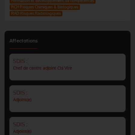
Formation et developpement de competences
RCH Risques Chimiques & Biologiques
RAD Risques Radiologiques
Affectations
SDIS :
Chef de centre adjoint Cis Vire
SDIS :
Adjoint(e)
SDIS :
Adjoint(e)