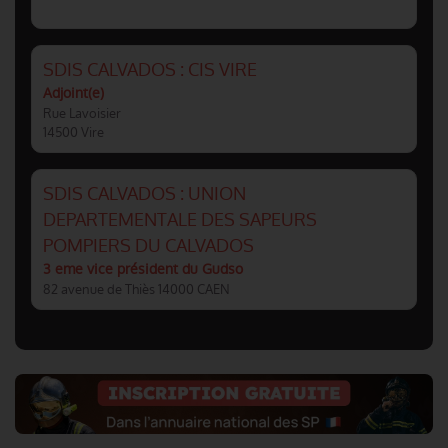
SDIS CALVADOS : CIS VIRE
Adjoint(e)
Rue Lavoisier
14500 Vire
SDIS CALVADOS : UNION
DEPARTEMENTALE DES SAPEURS
POMPIERS DU CALVADOS
3 eme vice président du Gudso
82 avenue de Thiès 14000 CAEN