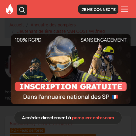
JE ME CONNECTE
Accueil
Annuaire des pompiers
Lieutenant de 1ère classe VAN OOST Wilfried
<
Retour à la liste des pompiers
VAN OOST
Wilfried
Grade : Lieutenant de 1ère classe
Inscrit depuis le 04/01/2023 à 16:53
Informations mises à jour le 20/05/2024 à 17:51
Accéder directement à
pompiercenter.com
Spécialités / Centres d'intérêt
FDF Feux de foret