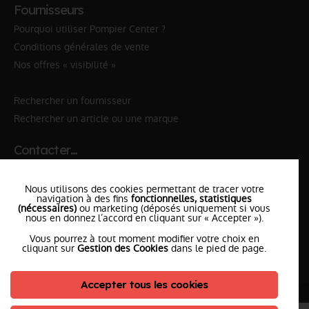
Fournisseurs
Pourquoi utiliser Pompier Center ?
Conditions générales de vente
Nos offres « visibilité »
Rechercher un fournisseur
Rechercher un article ou une marque
Contacter…
✆ 112
№Urgence en Europe
Nous utilisons des cookies permettant de tracer votre
✆ 18
№National Sapeurs-Pompiers
navigation à des fins
fonctionnelles, statistiques
(nécessaires)
ou marketing (déposés uniquement si vous
nous en donnez l’accord en cliquant sur « Accepter »).
le SDIS
le plus proche
Vous pourrez à tout moment modifier votre choix en
l'équipe
PompierCenter
cliquant sur
Gestion des Cookies
dans le pied de page.
Accepter tous les cookies
©2026 Pompier Center
•
Mentions Légales
•