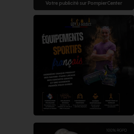
Votre publicité sur PompierCenter