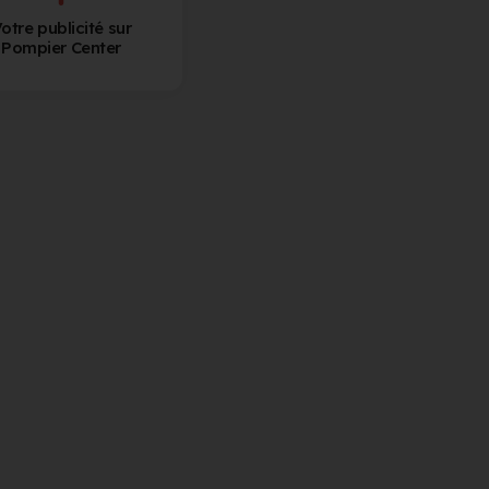
otre publicité sur
Pompier Center