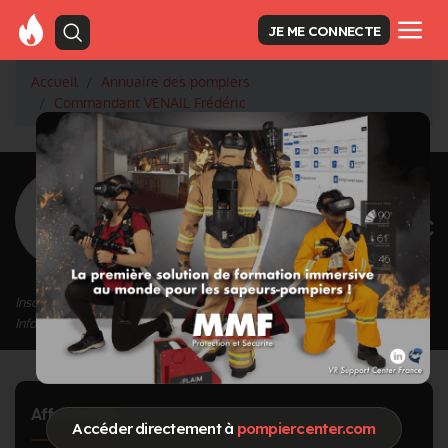
JE ME CONNECTE
Accueil
Annuaire des pompiers
Commandant VENAIL Frédéric
<
Retour à la liste des pompiers
VENAIL Frédéric
Grade : Commandant
Inscrit depuis le 12/09/2020 à 11:47
Informations mises à jour le 25/10/2021 à 11:21
Affectation
Accéder directement à
pompiercenter.com