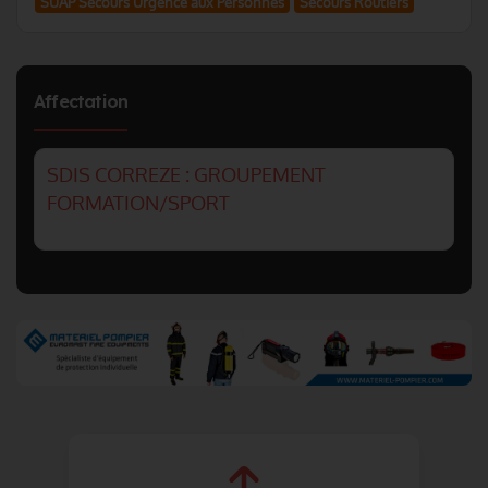
SUAP Secours Urgence aux Personnes
Secours Routiers
Affectation
SDIS CORREZE : GROUPEMENT
FORMATION/SPORT