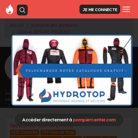
JE ME CONNECTE
Accueil
Annuaire des pompiers
Caporal VERGNE FREDERIC
<
Retour à la liste des pompiers
VERGNE
FREDERIC
Grade : Caporal
Inscrit depuis le 06/04/2024 à 11:37
Informations mises à jour le 06/04/2024 à 11:40
Accéder directement à
pompiercenter.com
Spécialités / Centres d'intérêt
COD Conduite
FDF Feux de foret