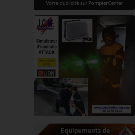
Votre publicité sur PompierCenter