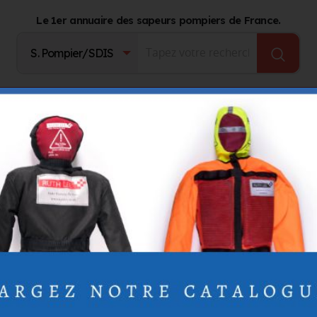
Le 1er annuaire des sapeurs pompiers de France.
Fournisseurs
Catalogue Produits
Journal d'act
NTCHANIN
NTCHANIN