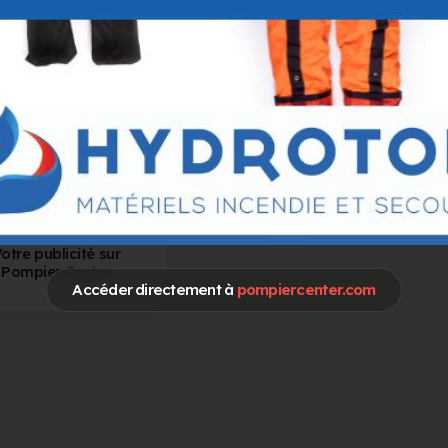
otre publicité sur
Pompier Center
Accéder directement à
pompiercenter.com