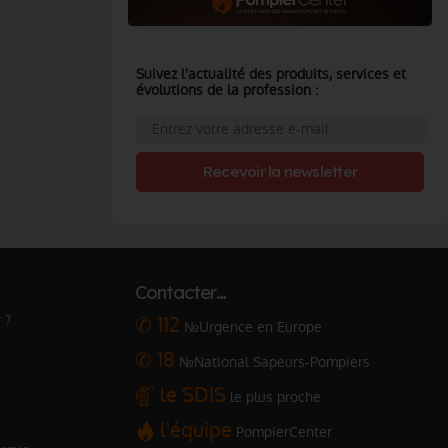
Suivez l'actualité des produits, services et
évolutions de la profession :
Recevoir la newsletter
Contacter…
 ?
✆ 112
№Urgence en Europe
✆ 18
№National Sapeurs-Pompiers
le SDIS
le plus proche
l'équipe
PompierCenter