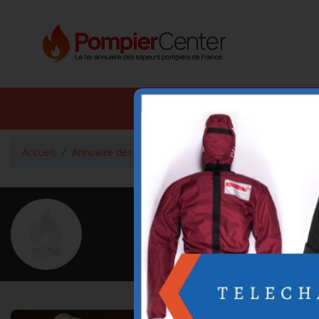
Annuaire SDIS
Annuaire 
Accueil
Annuaire des pompiers
Infirmière Véronique MO
<
Retour à la liste des pompiers
Véronique MO
Grade : Infirmière