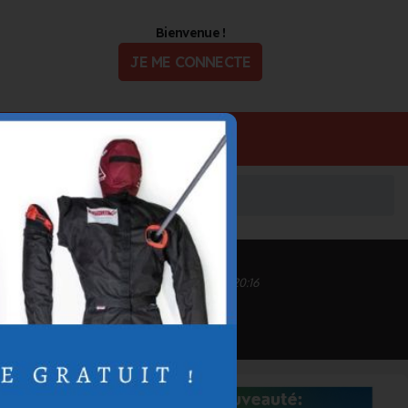
Bienvenue !
JE ME CONNECTE
ualité
Offres d'Emploi
Inscrit depuis le 15/09/2020 à 14:54
Informations mises à jour le 02/11/2020 à 20:16