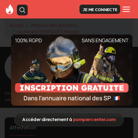
JE ME CONNECTE
Accueil
Annuaire des pompiers
Lieutenant VERROLLES Philippe
<
Retour à la liste des pompiers
VERROLLES
Philippe
Grade : Lieutenant
Inscrit depuis le 01/10/2020 à 17:05
Informations mises à jour le 11/01/2023 à 17:31
Accéder directement à
pompiercenter.com
Affectation