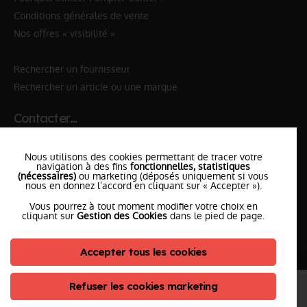
Conditions générales de vente
Nos offres « visibilité »
Rechercher un fournisseur
Rechercher un article ou une marque
Contacter…
✆ 112
№Urgence en Europe
Nous utilisons des cookies permettant de tracer votre
✆ 18
№National Sapeurs-Pompiers
navigation à des fins
fonctionnelles, statistiques
(nécessaires)
ou marketing (déposés uniquement si vous
nous en donnez l’accord en cliquant sur « Accepter »).
le SDIS
le plus proche
Vous pourrez à tout moment modifier votre choix en
l'équipe
PompierCenter
cliquant sur
Gestion des Cookies
dans le pied de page.
Accepter tous les cookies
©2026 Pompier Center
•
Mentions Légales
•
Protection de vos données
•
Plan du Site
• Conception :
Refuser les cookies marketing
ClicConnect
&
Digicalys