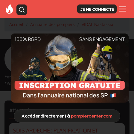
JE ME CONNECTE
Accueil
Annuaire des pompiers
VIDAL Nastassia
<
Retour à la liste des pompiers
VIDAL Nastassia
Inscrit depuis le 04/03/2024 à 13:54
Informations mises à jour le 06/03/2024 à 18:56
Affectation
Accéder directement à
pompiercenter.com
SDIS ARDECHE : PLANIFICATION ET