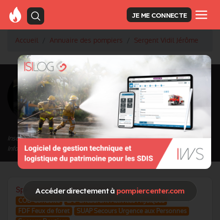
JE ME CONNECTE
Accueil
Annuaire des pompiers
Sergent Vidil Jérôme
<
Retour à la liste des pompiers
Vidil Jérôme
Grade : Sergent
Inscrit depuis le 27/05/2025 à 20:07
Informations mises à jour le 27/05/2025 à 20:09
Spécialités / Centres d'intérêt
Accéder directement à
pompiercenter.com
COD Conduite
EAP Encadrant Activites Physiques
FDF Feux de foret
SUAP Secours Urgence aux Personnes