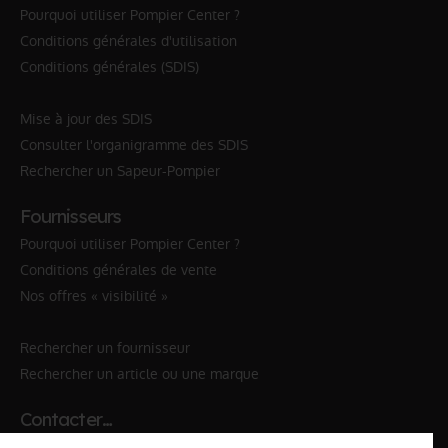
Pourquoi utiliser Pompier Center ?
Conditions générales d'utilisation
Conditions générales (SDIS)
Mise à jour des SDIS
Consulter l'organigramme des SDIS
Rechercher un Sapeur-Pompier
Fournisseurs
Pourquoi utiliser Pompier Center ?
Conditions générales de vente
Nos offres « visibilité »
Rechercher un fournisseur
Rechercher un article ou une marque
Contacter…