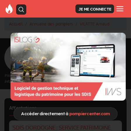
JE ME CONNECTE
Accueil
Annuaire des pompiers
VILATTE Arnaud
<
Retour à la liste des pompiers
VILATTE Arnaud
Inscrit depuis le 15/09/2020 à 15:59
Informations mises à jour le 23/05/2024 à 13:58
Affectations
Accéder directement à
pompiercenter.com
SDIS DORDOGNE : SERVICE PATRIMOINE