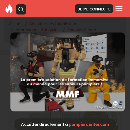
JE ME CONNECTE
Accueil
Annuaire des fournisseurs
Informatique & logiciels
Pompier Center
BH FITNESS au congrès à Toulouse
Accéder directement à
pompiercenter.com