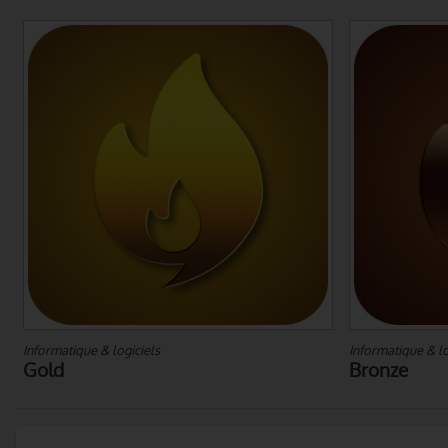
Informatique & logiciels
Informatique & lo
Gold
Bronze