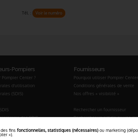
Tél. :
Voir le numéro
eurs-Pompiers
Fournisseurs
r Pompier Center ?
Pourquoi utiliser Pompier Center
ales d'utilisation
Conditions générales de vente
rales (SDIS)
Nos offres « visibilité »
 SDIS
Rechercher un fournisseur
anigramme des SDIS
Rechercher un article ou une m
Sapeur-Pompier
 des fins
fonctionnelles, statistiques (nécessaires)
ou marketing (dép
ter »).