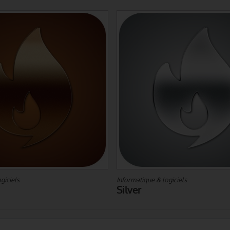
giciels
Informatique & logiciels
Silver