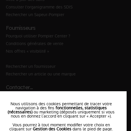
Consulter l'organigramme des SDIS
Rechercher un Sapeur-Pompier
Fournisseurs
Pourquoi utiliser Pompier Center ?
Conditions générales de vente
Nos offres « visibilité »
Rechercher un fournisseur
Rechercher un article ou une marque
Contacter…
✆ 112
№Urgence en Europe
Nous utilisons des cookies permettant de tracer votre
✆ 18
№National Sapeurs-Pompiers
navigation à des fins
fonctionnelles, statistiques
(nécessaires)
ou marketing (déposés uniquement si vous
le SDIS
nous en donnez l’accord en cliquant sur « Accepter »).
le plus proche
Vous pourrez à tout moment modifier votre choix en
l'équipe
PompierCenter
cliquant sur
Gestion des Cookies
dans le pied de page.