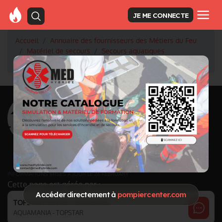
JE ME CONNECTE
Accueil
Annuaire des fournisseurs des Métiers du Feu
Matériel de secours
Secours aquatiques
AQUAMANIA - TOPSTAR
<
Retour à la liste des fournisseurs
AQUAMANIA -
TOPSTAR
Activité principale
Secours aquatiques
INFORMATIONS MISES À JOUR LE 26 FEBRUARY
Cette page est gérée par :
Accéder directement à
pompiercenter.com
TOPSTAR Service commercial
AQUAMANIA - TOPSTAR