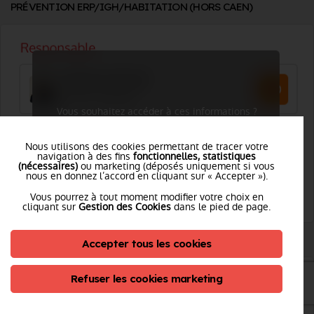
PRÉVENTION ERP/IGH/HABITATION (HORS CAEN)
Vous souhaitez accéder à ces informations ?
Je me connecte
Nous utilisons des cookies permettant de tracer votre
navigation à des fins
fonctionnelles, statistiques
(nécessaires)
ou marketing (déposés uniquement si vous
nous en donnez l’accord en cliquant sur « Accepter »).
Vous pourrez à tout moment modifier votre choix en
cliquant sur
Gestion des Cookies
dans le pied de page.
PLANIFICATION OPÉRATIONNELLE ET PROTECTION
Accepter tous les cookies
Refuser les cookies marketing