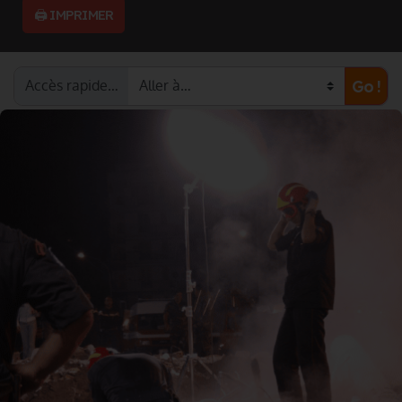
🖨️ IMPRIMER
Accès rapide…
Go !