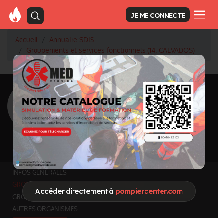
JE ME CONNECTE
Accueil
Annuaire SDIS
Groupements et services fonctionnels (14. CALVADOS)
<
Retour à la liste des SDIS
SDIS Calvados à
Caen (14)
Département
CALVADOS
5 548 km² - 704 567 habitants
Informations mises à jour le 15 juin 2026
INFOS GÉNÉRALES
GROUPEMENTS ET SERVICES FONCTIONNELS
Accéder directement à
pompiercenter.com
GROUPEMENTS TERRITORIAUX
AUTRES ORGANISMES