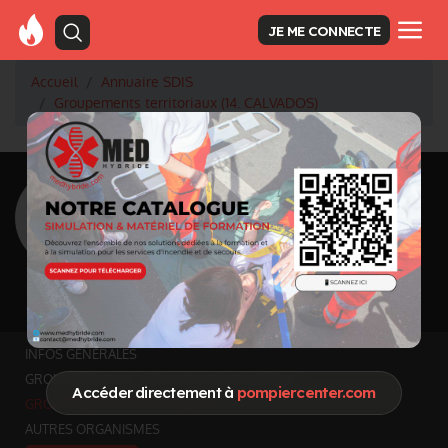
JE ME CONNECTE
Accueil
Annuaire SDIS
Groupements territoriaux (14. CALVADOS)
<
Retour à la liste des SDIS
SDIS Calvados à
Caen (14)
Département
CALVADOS
5 548 km² - 704 567 habitants
Informations mises à jour le 15 juin 2026
INFOS GÉNÉRALES
GROUPEMENTS ET SERVICES FONCTIONNELS
Accéder directement à
pompiercenter.com
GROUPEMENTS TERRITORIAUX
AUTRES ORGANISMES