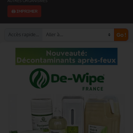
AUTRES ORGANISMES
🖨️ IMPRIMER
Accès rapide…
Go !