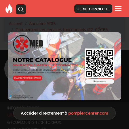
JE ME CONNECTE
Accueil
Annuaire SDIS
Groupements et services fonctionnels (22. CÔTES-
D'ARMOR)
<
Retour à la liste des SDIS
SDIS Côtes-d'Armor
à Saint-Brieuc (22)
Département
CÔTES-D'ARMOR
6 878 km² - 596 518 habitants
Informations mises à jour le 4 août 2026
INFOS GÉNÉRALES
Accéder directement à
pompiercenter.com
GROUPEMENTS ET SERVICES FONCTIONNELS
GROUPEMENTS TERRITORIAUX