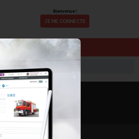
Bienvenue !
JE ME CONNECTE
ualité
Offres d'Emploi
Informations mises à jour le 4 août 2026
🖨️ IMPRIMER