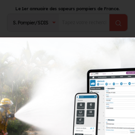
Le 1er annuaire des sapeurs pompiers de France.
Fournisseurs
Catalogue Produits
Journal d'act
TES-D'ARMOR)
or à Saint-Brieuc (22)
s
LS
GROUPEMENTS TERRITORIAUX
AUTRES ORGANISMES