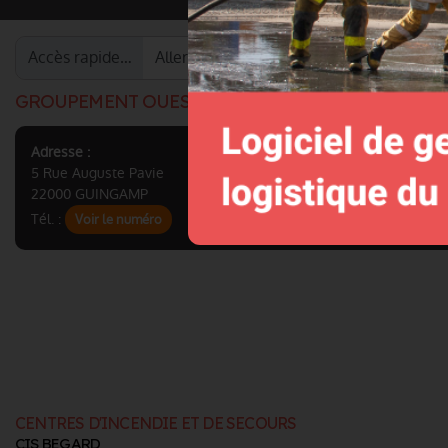
Accès rapide…
GROUPEMENT OUEST
Adresse :
5 Rue Auguste Pavie
22000 GUINGAMP
Tél. :
Voir le numéro
CENTRES D'INCENDIE ET DE SECOURS
CIS BEGARD