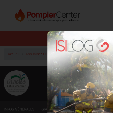
Annuaire SDIS
Annuaire 
Accueil
Annuaire SDIS
Groupements territoriaux (22. CÔ
<
Retour à la liste des SDIS
SDIS Côtes-d'Arm
Département
CÔTES-D'ARMOR
6 878 km² - 596 518 habitant
INFOS GÉNÉRALES
GROUPEMENTS ET SERVICES FONCTIONNE