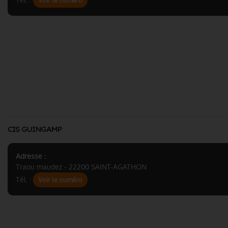
Tél. :
Voir le numéro
CIS GUINGAMP
Adresse :
Traou maudez - 22200 SAINT-AGATHON
Tél. :
Voir le numéro