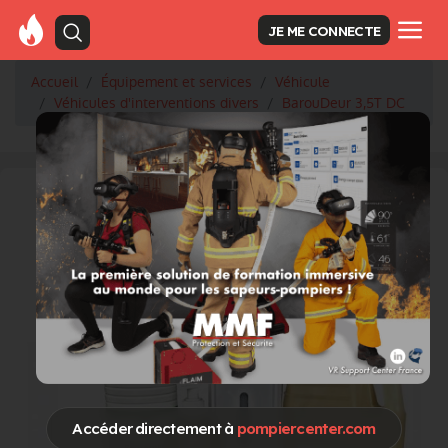
JE ME CONNECTE
Accueil
Équipement et services
Véhicule
Véhicules d'interventions divers
BarouDeur 3,5T DC
Accéder directement à
pompiercenter.com