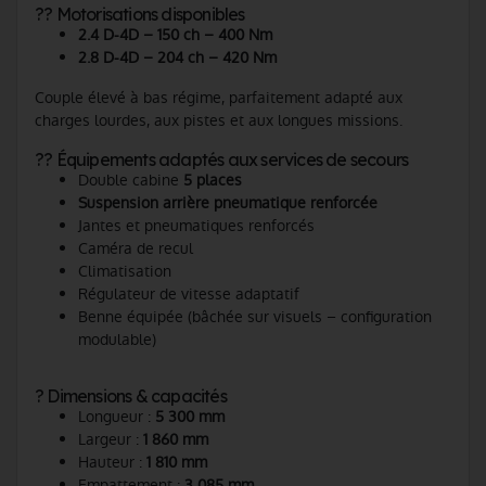
?? Motorisations disponibles
2.4 D-4D – 150 ch – 400 Nm
2.8 D-4D – 204 ch – 420 Nm
Couple élevé à bas régime, parfaitement adapté aux
charges lourdes, aux pistes et aux longues missions.
?? Équipements adaptés aux services de secours
Double cabine
5 places
Suspension arrière pneumatique renforcée
Jantes et pneumatiques renforcés
Caméra de recul
Climatisation
Régulateur de vitesse adaptatif
Benne équipée (bâchée sur visuels – configuration
modulable)
? Dimensions & capacités
Longueur :
5 300 mm
Largeur :
1 860 mm
Hauteur :
1 810 mm
Empattement :
3 085 mm