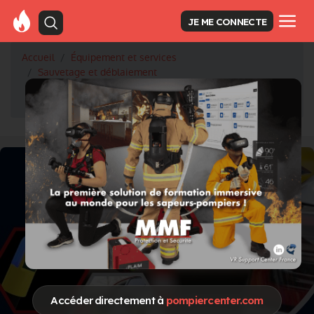
JE ME CONNECTE
Accueil
Équipement et services
Sauvetage et déblaiement
CAMÉRA D’EXPLORATION À TÊTE MOTORISÉE
ORIENTABLE À 360°
Accéder directement à
pompiercenter.com