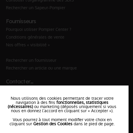
Consulter l'organigramme des SDIS
Rechercher un Sapeur-Pompier
Fournisseurs
Pourquoi utiliser Pompier Center ?
Conditions générales de vente
Nos offres « visibilité »
Rechercher un fournisseur
Rechercher un article ou une marque
Contacter…
✆ 112
№Urgence en Europe
Nous utilisons des cookies permettant de tracer votre
✆ 18
№National Sapeurs-Pompiers
navigation à des fins
fonctionnelles, statistiques
(nécessaires)
ou marketing (déposés uniquement si vous
nous en donnez l’accord en cliquant sur « Accepter »).
le SDIS
le plus proche
Vous pourrez à tout moment modifier votre choix en
l'équipe
PompierCenter
cliquant sur
Gestion des Cookies
dans le pied de page.