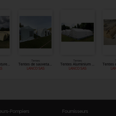
Tentes
Tentes
Tentes à armature gonflable ARZ
Tentes de sauvetage pliables FRZ PRO
Tentes Aluminium SG
AS
LANCO SAS
LANCO SAS
LA
eurs-Pompiers
Fournisseurs