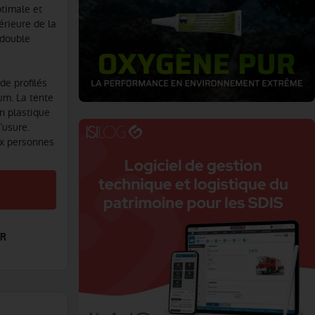
ptimale et
férieure de la
 double
de profilés
um. La tente
n plastique
’usure.
ux personnes
ER