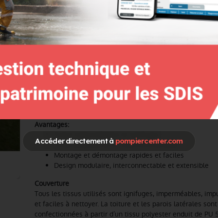
de 5 minutes et offre une solution d’abris polyvalente et 
pour vos interventions d’urgence. Depuis 70 ans, nous trav
étroite collaboration avec les pompiers, les services de se
primointervenants et nous savons que lorsque le temps e
que les ressources sont rares, la flexibilité logistique et la
déploiement sont primordiales. Les tentes de sauvetage p
de LANCO apportent une solution d’abris fiable lors de vos
interventions d’urgence. Développées et fabriquées conf
aux normes de qualité et de fonctionnalité les plus exigea
tentes FRZ peuvent être reliées les unes aux autres au bia
de jonction et de bandes d’étanchéité pour mieux répondr
besoins du terrain.
Avantages:
Toiles imperméables et ignifuges
Accéder directement à
pompiercenter.com
Tente polyvalente et multifonctionnelle
Montage et démontage rapides et faciles
Design modulaire, interconnectable et extensible
Couverture
Tous les tissus utilisés sont ignifuges, imperméables, imp
et faciles à nettoyer. La toiture et les parois latérales sont
confectionnées à partir d’un tissu polyester enduit de PU 