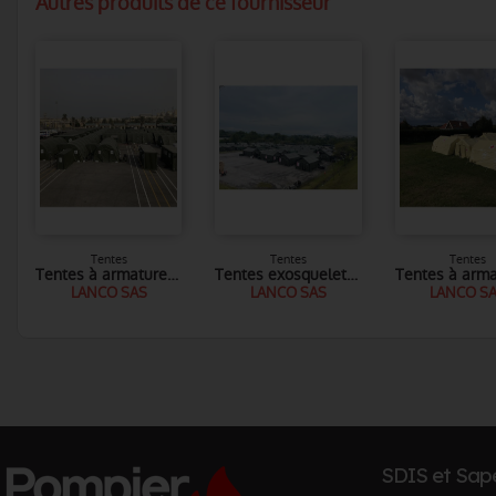
Autres produits de ce fournisseur
Tentes
Tentes
Tentes
Tentes à armature gonflable haute pression RAPID
Tentes exosquelette RDT
LANCO SAS
LANCO SAS
LANCO S
SDIS et Sap