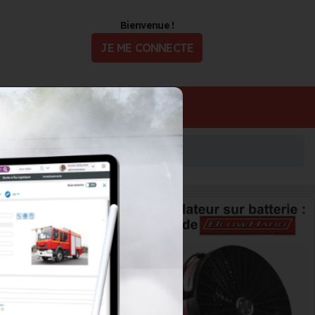
Bienvenue !
JE ME CONNECTE
ualité
Offres d'Emploi
LANCO
PRO
loi en moins