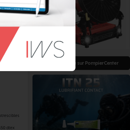
modulable
aillons en
cours et les
st compté et
 rapidité de
liables FRZ
ormément
ntes, les
is de pièces
e aux
Votre publicité sur PompierCenter
utrescibles
550 dtex