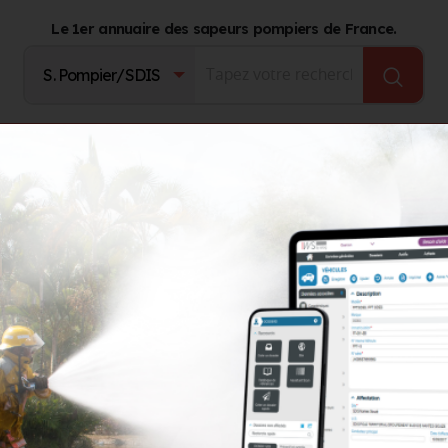
Le 1er annuaire des sapeurs pompiers de France.
Fournisseurs
Catalogue Produits
Journal d'act
Tentes
Tentes de sauvetage pliables FRZ PRO
TENTES
Tentes de sauvetage pliables FRZ 
Facile et rapide à installer, la tente FRZ est prête à l’emp