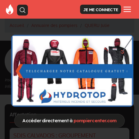
JE ME CONNECTE
Accueil
Annuaire des pompiers
QUERU Julie
<
Retour à la liste des pompiers
QUERU Julie
Inscrit depuis le 20/05/2024 à 14:34
Informations mises à jour le 20/05/2024 à 14:34
Affectation
Accéder directement à
pompiercenter.com
SDIS CALVADOS : GROUPEMENT