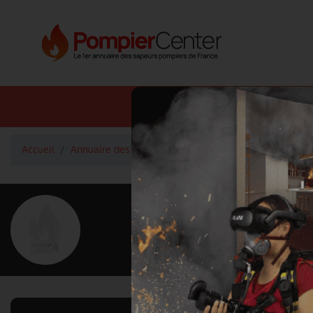
Annuaire SDIS
Annuaire 
Accueil
Annuaire des pompiers
ROCHAS Nathalie
<
Retour à la liste des pompiers
ROCHAS Nathal