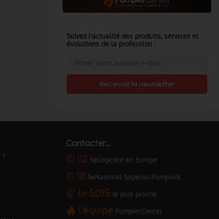
Suivez l'actualité des produits, services et
évolutions de la profession :
Recevoir la newsletter
Contacter…
 ?
✆ 112
№Urgence en Europe
✆ 18
№National Sapeurs-Pompiers
le SDIS
le plus proche
l'équipe
PompierCenter