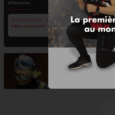
Affectation
SDIS ARDECHE : RH ET DEVELOPPEMENT DU VO
Adjoint administratif