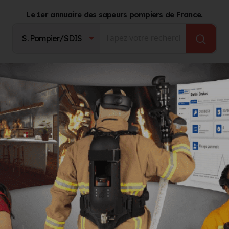
Le 1er annuaire des sapeurs pompiers de France.
Fournisseurs
Catalogue Produits
Journal d'act
ie