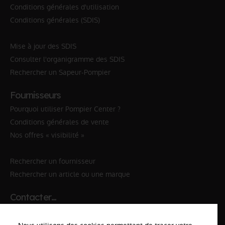
Conditions générales d'utilisation
Conditions générales (SDIS)
Mise à jour des SDIS
Consulter l'organigramme des SDIS
Rechercher un Sapeur-Pompier
Fournisseurs
Pourquoi utiliser Pompier Center ?
Conditions générales de vente
Nos offres « visibilité »
Rechercher un fournisseur
Rechercher un article ou une marque
Contacter…
✆ 112
№Urgence en Europe