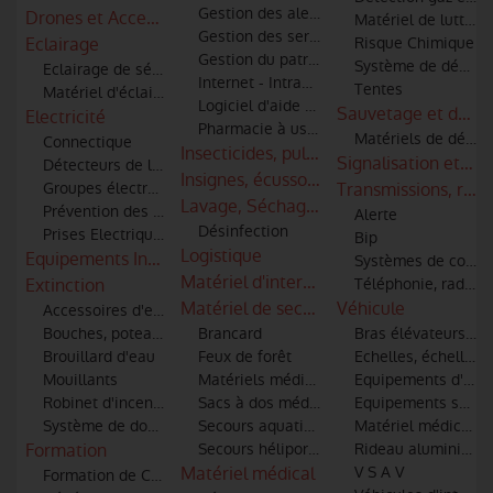
Gestion des alertes et informatique
Drones et Accessoires
Matériel de lutte co
Gestion des services techniques
Eclairage
Risque Chimique
Gestion du patrimoine
Système de décont
Eclairage de sécurité
Internet - Intranet - Extranet
Tentes
Matériel d'éclairage
Logiciel d'aide à la décision
Sauvetage et débl
Electricité
Pharmacie à usage intérieur
Matériels de désin
Connectique
Insecticides, pulvérisateurs, combinaiso
Signalisation et co
Détecteurs de lignes haute tension pour moyens aériens
Insignes, écussons et patronymes
Groupes électrogènes
Transmissions, radi
Lavage, Séchage & Entretien
Prévention des risques électriques
Alerte
Désinfection
Prises Electriques
Bip
Logistique
Equipements Industriels
Systèmes de commu
Matériel d'intervention incendie et sec
Extinction
Téléphonie, radio-t
Matériel de secours
Véhicule
Accessoires d'extinction (tuyaux, lances, robinets, raccords)
Bouches, poteaux d'incendie et points d'eau
Brancard
Bras élévateurs art
Brouillard d'eau
Feux de forêt
Echelles, échelles 
Mouillants
Matériels médical et de secourisme
Equipements d'atel
Robinet d'incendie
Sacs à dos médicaux
Equipements spécia
Système de dosage additifs
Secours aquatiques
Matériel médical et
Formation
Secours héliporté et hélitreuillage
Rideau aluminium
Matériel médical
V S A V
Formation de Conduite Opérationnelle des véhicules