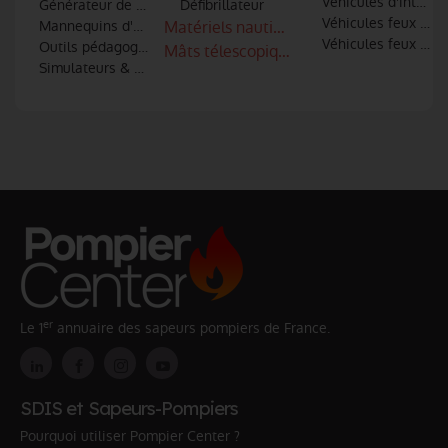
Véhicules d'interve
Générateur de fumée
Défibrillateur
Véhicules feux de 
Mannequins d'entrainement
Matériels nautiques
Véhicules feux indu
Outils pédagogiques
Mâts télescopiques
Simulateurs & Réalité virtuelle
er
Le 1
annuaire des sapeurs pompiers de France.
SDIS et Sapeurs-Pompiers
Pourquoi utiliser Pompier Center ?