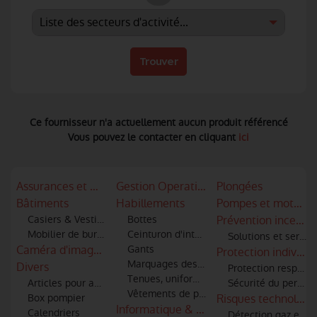
Trouver
Ce fournisseur n'a actuellement aucun produit référencé
Vous pouvez le contacter en cliquant
ici
Assurances et mutuelles
Gestion Operationnelle
Plongées
Bâtiments
Habillements
Pompes et motopo
Casiers & Vestiaires
Bottes
Prévention incendi
Mobilier de bureau
Ceinturon d'intervention
Solutions et servic
Caméra d'imagerie thermique - infra rouge
Gants
Protection individue
Marquages des articles textiles
Divers
Protection respirato
Tenues, uniformes
Articles pour amicale
Sécurité du personne
Vêtements de protection, scaphandres
Box pompier
Risques technologi
Informatique & logiciels
Calendriers
Détection gaz et id