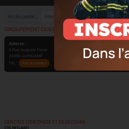
Accès rapide…
GROUPEMENT OUEST
Adresse :
5 Rue Auguste Pavie
22000 GUINGAMP
Tél. :
Voir le numéro
CENTRES D'INCENDIE ET DE SECOURS
CIS BEGARD