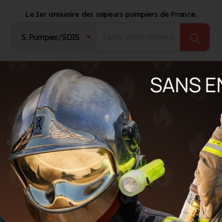
Le 1er annuaire des sapeurs pompiers de France.
Fournisseurs
Catalogue Produits
Journal d'act
TES-D'ARMOR)
or à Saint-Brieuc (22)
s
LS
GROUPEMENTS TERRITORIAUX
AUTRES ORGANISMES