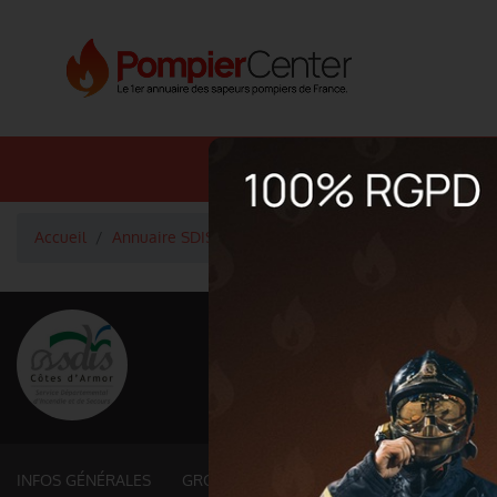
Annuaire SDIS
Annuaire 
Accueil
Annuaire SDIS
Groupements territoriaux (22. CÔ
<
Retour à la liste des SDIS
SDIS Côtes-d'Arm
Département
CÔTES-D'ARMOR
6 878 km² - 596 518 habitant
INFOS GÉNÉRALES
GROUPEMENTS ET SERVICES FONCTIONNE