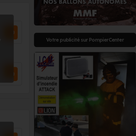
Votre publicité sur PompierCenter
?