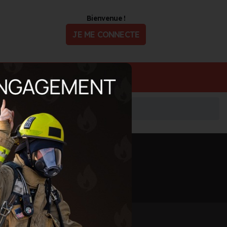
Bienvenue !
JE ME CONNECTE
ualité
Offres d'Emploi
Informations mises à jour le 4 août 2026
🖨️ IMPRIMER