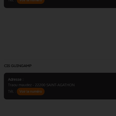
Tél. :
Voir le numéro
CIS GUINGAMP
Adresse :
Traou maudez - 22200 SAINT-AGATHON
Tél. :
Voir le numéro