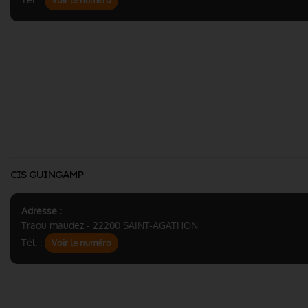
Tél. :
Voir le numéro
CIS GUINGAMP
Adresse :
Traou maudez - 22200 SAINT-AGATHON
Tél. :
Voir le numéro