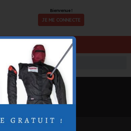
Bienvenue !
JE ME CONNECTE
ualité
Offres d'Emploi
Informations mises à jour le 4 août 2026
🖨️ IMPRIMER