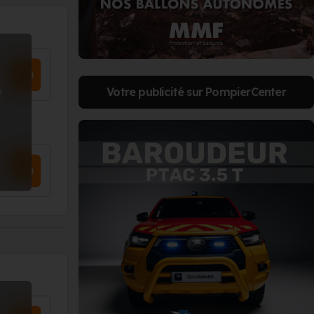
Votre publicité sur PompierCenter
?