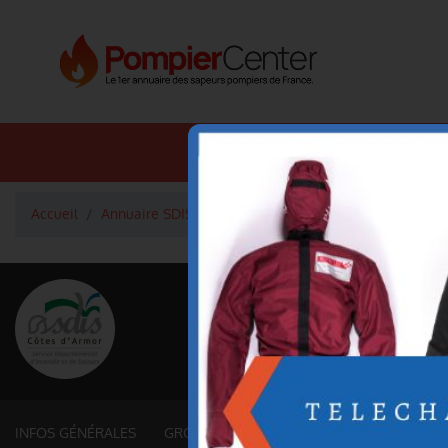
Annuaire SDIS
Annuaire 
Accueil
Annuaire SDIS
Groupements territoriaux (22. CÔ
<
Retour à la liste des SDIS
SDIS Côtes-d'Arm
Département
CÔTES-D'ARMOR
6 878 km² - 596 518 habitant
INFOS GÉNÉRALES
GROUPEMENTS ET SERVICES FONCTIONNE