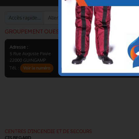
Accès rapide…
GROUPEMENT OUEST
Adresse :
5 Rue Auguste Pavie
22000 GUINGAMP
Tél. :
Voir le numéro
CENTRES D'INCENDIE ET DE SECOURS
CIS BEGARD