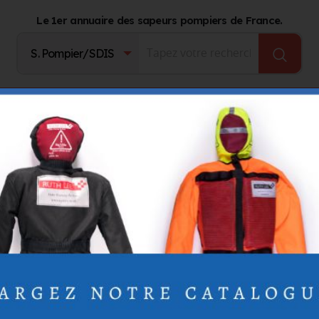
Le 1er annuaire des sapeurs pompiers de France.
Fournisseurs
Catalogue Produits
Journal d'act
TES-D'ARMOR)
or à Saint-Brieuc (22)
s
LS
GROUPEMENTS TERRITORIAUX
AUTRES ORGANISMES