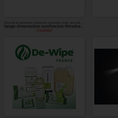
Sécurité du personnel, protection travailleur isolé, sécurité A.R.I
Sangle d'intervention multifonction Rhinoévac V2
COURANT