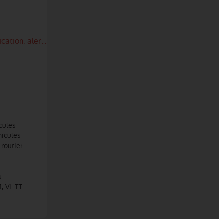
cation, alerte
cules
hicules
 routier
s
, VL TT