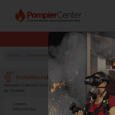
Annuaire SDIS
Annuaire 
Accueil
Catalogue de produits et services
Protection indiv
Protection individuelle - Produits et servi
Retrouvez ci-dessous la liste des
produits, équipements, accessoires 
de l'incendie
Casques
Protection r
Détection Gaz
Sécurité du 