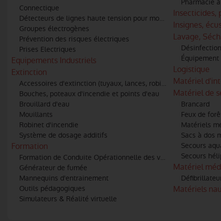
Pharmacie à 
Connectique
Insecticides,
Détecteurs de lignes haute tension pour moyens aériens
Insignes, éc
Groupes électrogènes
Lavage, Séch
Prévention des risques électriques
Désinfectio
Prises Electriques
Équipement 
Equipements Industriels
Logistique
Extinction
Matériel d'in
Accessoires d'extinction (tuyaux, lances, robinets, raccords)
Matériel de 
Bouches, poteaux d'incendie et points d'eau
Brouillard d'eau
Brancard
Mouillants
Feux de forê
Robinet d'incendie
Matériels m
Système de dosage additifs
Sacs à dos 
Formation
Secours aqu
Secours héli
Formation de Conduite Opérationnelle des véhicules
Matériel méd
Générateur de fumée
Mannequins d'entrainement
Défibrillateu
Outils pédagogiques
Matériels na
Simulateurs & Réalité virtuelle