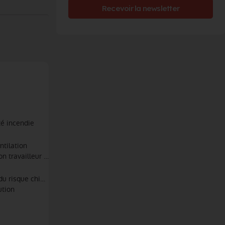
Recevoir la newsletter
té incendie
ntilation
n travailleur isolé, sécurité A.R.I
 du risque chimique
ution