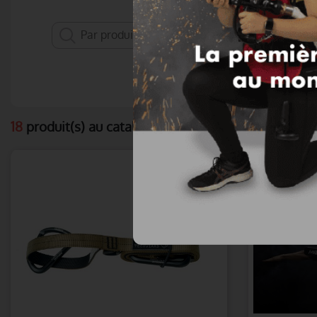
Choisissez le type de re
18
produit(s) au catalogue dans le secteur « Protect