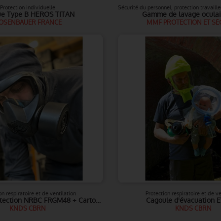
Protection individuelle
e Type B HEROS TITAN
Gamme de lavage oculai
OSENBAUER FRANCE
MMF PROTECTION ET SÉ
on respiratoire et de ventilation
Protection respiratoire et de ve
Masque de protection NRBC FRGM48 + Cartouches filtrantes A2B2E2K2P3 NBC / A2B2E2K2HgP3
Cagoule d'évacuation 
KNDS CBRN
KNDS CBRN