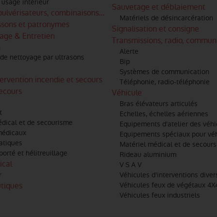
usage intérieur
Sauvetage et déblaiement
 pulvérisateurs, combinaisons anti-frelons
Matériels de désincarcération
ussons et patronymes
Signalisation et consigne
age & Entretien
Transmissions, radio, communi
n
Alerte
de nettoyage par ultrasons
Bip
Systèmes de communication
tervention incendie et secours
Téléphonie, radio-téléphonie
secours
Véhicule
Bras élévateurs articulés
t
Echelles, échelles aériennes
édical et de secourisme
Equipements d'atelier des véhi
médicaux
Equipements spéciaux pour vé
atiques
Matériel médical et de secours
porté et hélitreuillage
Rideau aluminium
ical
V S A V
r
Véhicules d'interventions diver
utiques
Véhicules feux de végétaux 4X4
Véhicules feux industriels