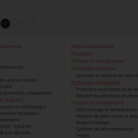
1
2
>
ationnelle
Mâts télescopiques
Plongées
Pompes et motopompes
intervention
Prévention incendie
Solutions et services de sécuri
s articles textiles
Protection individuelle
formes
Protection respiratoire et de ve
e protection, scaphandres
Sécurité du personnel, protectio
& logiciels
Risques technologiques
alertes et informatique
Détection gaz et identification
services techniques
Matériel de lutte contre la poll
patrimoine
Risque Chimique
tranet - Extranet
Système de décontamination
de à la décision
Tentes