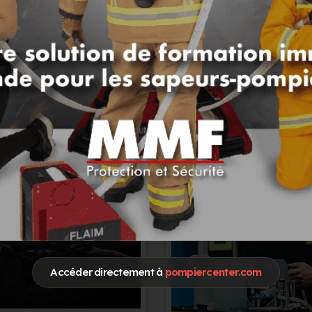
cherche que vous souhaitez effectuer...
ou
Trouver
ion individuelle »
Accéder directement à
pompiercenter.com