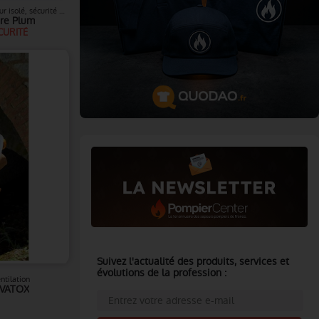
Sécurité du personnel, protection travailleur isolé, sécurité A.R.I
re Plum
CURITÉ
Suivez l'actualité des produits, services et
évolutions de la profession :
ntilation
EVATOX