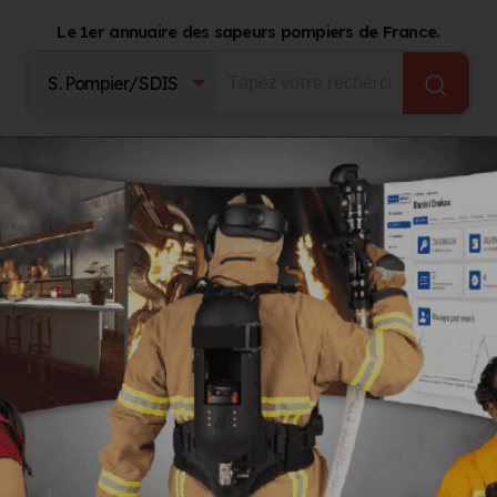
Le 1er annuaire des sapeurs pompiers de France.
Fournisseurs
Catalogue Produits
Journal d'act
iduelle
ces pour Sapeur-Pompier
et métiers
et services Protection individuelle destinés aux sapeurs pompier
espiratoire et de ventilation
personnel, protection travailleur isolé, sécurité A.R.I