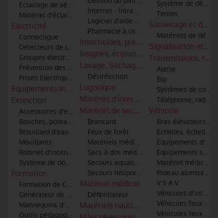
Gestion du patrimoine
Système de décont
Eclairage de sécurité
Internet - Intranet - Extranet
Tentes
Matériel d'éclairage
Logiciel d'aide à la décision
Sauvetage et débl
Electricité
Pharmacie à usage intérieur
Matériels de désin
Connectique
Insecticides, pulvérisateurs, combinaiso
Signalisation et co
Détecteurs de lignes haute tension pour moyens aériens
Insignes, écussons et patronymes
Groupes électrogènes
Transmissions, radi
Lavage, Séchage & Entretien
Prévention des risques électriques
Alerte
Désinfection
Prises Electriques
Bip
Logistique
Equipements Industriels
Systèmes de commu
Matériel d'intervention incendie et sec
Extinction
Téléphonie, radio-t
Matériel de secours
Véhicule
Accessoires d'extinction (tuyaux, lances, robinets, raccords)
Bouches, poteaux d'incendie et points d'eau
Brancard
Bras élévateurs art
Brouillard d'eau
Feux de forêt
Echelles, échelles 
Mouillants
Matériels médical et de secourisme
Equipements d'atel
Robinet d'incendie
Sacs à dos médicaux
Equipements spécia
Système de dosage additifs
Secours aquatiques
Matériel médical et
Formation
Secours héliporté et hélitreuillage
Rideau aluminium
Matériel médical
V S A V
Formation de Conduite Opérationnelle des véhicules
Véhicules d'interve
Générateur de fumée
Défibrillateur
Véhicules feux de 
Mannequins d'entrainement
Matériels nautiques
Véhicules feux indu
Outils pédagogiques
Mâts télescopiques