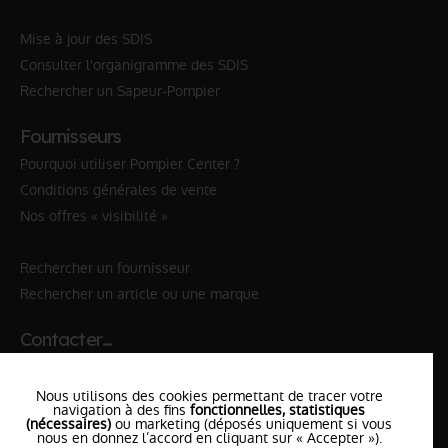
Mise à jour des SDIS
Consulter l'organigramme des SDIS
Rechercher un Sapeur-Pompier
Fournisseurs
Pourquoi utiliser Pompier Center ?
Conditions générales de vente
Nos offres « visibilité »
Rechercher un fournisseur
Rechercher un article ou une marque
Contacter…
✆ 112
№Urgence en Europe
Nous utilisons des cookies permettant de tracer votre
✆ 18
№National Sapeurs-Pompiers
navigation à des fins
fonctionnelles, statistiques
(nécessaires)
ou marketing (déposés uniquement si vous
nous en donnez l’accord en cliquant sur « Accepter »).
le SDIS
le plus proche