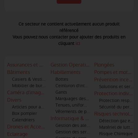
Ce secteur ne contient actuellement aucun produit
référencé
Vous pouvez nous contacter pour ajouter des produits en
cliquant
ici
Assurances et mutuelles
Gestion Operationnelle
Plongées
Bâtiments
Habillements
Pompes et motopo
Casiers & Vestiaires
Bottes
Prévention incendi
Mobilier de bureau
Ceinturon d'intervention
Solutions et servic
Caméra d'imagerie thermique - infra rouge
Gants
Protection individue
Marquages des articles textiles
Divers
Protection respirato
Tenues, uniformes
Articles pour amicale
Sécurité du personne
Vêtements de protection, scaphandres
Box pompier
Risques technologi
Informatique & logiciels
Calendriers
Détection gaz et id
Gestion des alertes et informatique
Drones et Accessoires
Matériel de lutte co
Gestion des services techniques
Eclairage
Risque Chimique