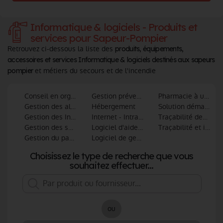
Informatique & logiciels - Produits et
services pour Sapeur-Pompier
Retrouvez ci-dessous la liste des
produits, équipements,
accessoires et services Informatique & logiciels destinés aux sapeurs
et métiers du secours et de l'incendie
pompier
Conseil en organisation et informatique
Gestion prévention, prévision, DECI
Pharmacie à usage i
Gestion des alertes et informatique
Hébergement
Solution dématérial
Gestion des Interventions
Internet - Intranet - Extranet
Traçabilité des mat
Gestion des services techniques
Logiciel d'aide à la décision
Traçabilité et ident
Gestion du patrimoine
Logiciel de gestion administrative
Choisissez le type de recherche que vous
souhaitez effectuer...
ou