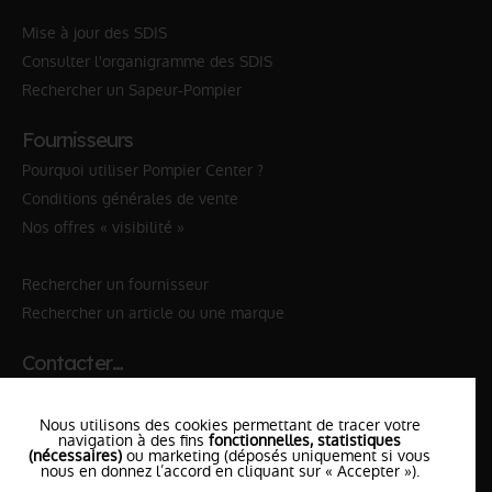
Mise à jour des SDIS
Consulter l'organigramme des SDIS
Rechercher un Sapeur-Pompier
Fournisseurs
Pourquoi utiliser Pompier Center ?
Conditions générales de vente
Nos offres « visibilité »
Rechercher un fournisseur
Rechercher un article ou une marque
Contacter…
✆ 112
№Urgence en Europe
Nous utilisons des cookies permettant de tracer votre
✆ 18
№National Sapeurs-Pompiers
navigation à des fins
fonctionnelles, statistiques
(nécessaires)
ou marketing (déposés uniquement si vous
le SDIS
nous en donnez l’accord en cliquant sur « Accepter »).
le plus proche