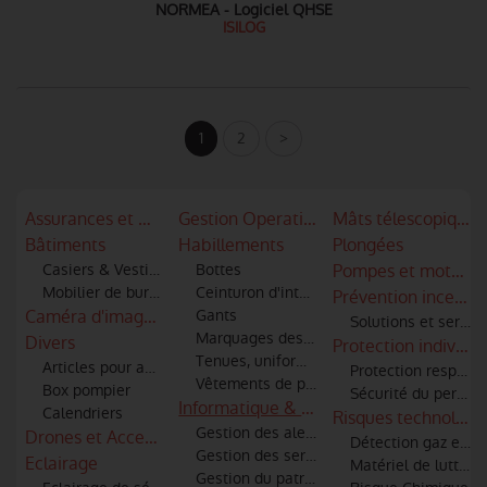
NORMEA - Logiciel QHSE
ISILOG
1
2
>
Assurances et mutuelles
Gestion Operationnelle
Mâts télescopiques
Bâtiments
Habillements
Plongées
Casiers & Vestiaires
Bottes
Pompes et motopo
Mobilier de bureau
Ceinturon d'intervention
Prévention incendi
Caméra d'imagerie thermique - infra rouge
Gants
Solutions et servic
Marquages des articles textiles
Divers
Protection individue
Tenues, uniformes
Articles pour amicale
Protection respirato
Vêtements de protection, scaphandres
Box pompier
Sécurité du personne
Informatique & logiciels
Calendriers
Risques technologi
Gestion des alertes et informatique
Drones et Accessoires
Détection gaz et id
Gestion des services techniques
Eclairage
Matériel de lutte co
Gestion du patrimoine