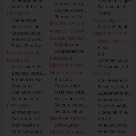
Eclairage de sécurité
Risque Chimique
Internet - Intranet - Extranet
Matériel d'éclairage
Système de décont
Logiciel d'aide à la décision
Electricité
Tentes
Pharmacie à usage intérieur
Sauvetage et débl
Connectique
Insecticides, pulvérisateurs, combinaiso
Détecteurs de lignes haute tension pour moyens aériens
Matériels de désin
Insignes, écussons et patronymes
Groupes électrogènes
Signalisation et co
Lavage, Séchage & Entretien
Prévention des risques électriques
Transmissions, radi
Désinfection
Prises Electriques
Alerte
Équipement de nettoyage par ultrasons
Equipements Industriels
Bip
Logistique
Extinction
Systèmes de commu
Matériel d'intervention incendie et sec
Accessoires d'extinction (tuyaux, lances, robinets, raccords)
Téléphonie, radio-t
Matériel de secours
Bouches, poteaux d'incendie et points d'eau
Véhicule
Brouillard d'eau
Brancard
Bras élévateurs art
Mouillants
Feux de forêt
Echelles, échelles 
Robinet d'incendie
Matériels médical et de secourisme
Equipements d'atel
Système de dosage additifs
Sacs à dos médicaux
Equipements spécia
Formation
Secours aquatiques
Matériel médical et
Secours héliporté et hélitreuillage
Formation de Conduite Opérationnelle des véhicules
Rideau aluminium
Matériel médical
Générateur de fumée
V S A V
Mannequins d'entrainement
Défibrillateur
Véhicules d'interve
Outils pédagogiques
Matériels nautiques
Véhicules feux de 