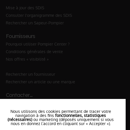
Mise à jour des SDIS
Consulter l'organigramme des SDIS
Rechercher un Sapeur-Pompier
Fournisseurs
Pourquoi utiliser Pompier Center ?
Conditions générales de vente
Nos offres « visibilité »
Rechercher un fournisseur
Rechercher un article ou une marque
Contacter…
✆ 112
№Urgence en Europe
Nous utilisons des cookies permettant de tracer votre
✆ 18
№National Sapeurs-Pompiers
navigation à des fins
fonctionnelles, statistiques
(nécessaires)
ou marketing (déposés uniquement si vous
le SDIS
nous en donnez l’accord en cliquant sur « Accepter »).
le plus proche