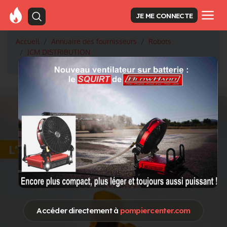
JE ME CONNECTE
Accueil
Annuaire des fournisseurs
Robots
JCM DISTRIBUTION
Le ROBOT TRYPPER sur un feu industriel dans l'Hérault
Accéder directement à
pompiercenter.com