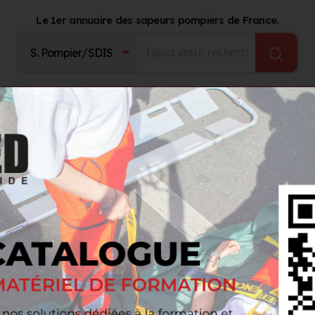
Le 1er annuaire des sapeurs pompiers de France.
Fournisseurs
Catalogue Produits
Journal d'act
Chariot pour PPA Made In France
pour PPA Made In France