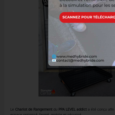
Le
Chariot de Rangement
du
PPA LEVEL addict
a été conçu afin
espace optimisé, fermé, mobile et sécurisé.