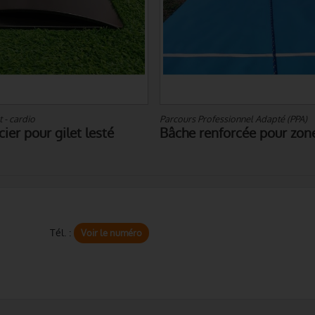
ssionnel Adapté (PPA)
Parcours Professionnel Adapté (PPA
orcée pour zone de tirage
Dispositif de translation
Tél. :
Voir le numéro