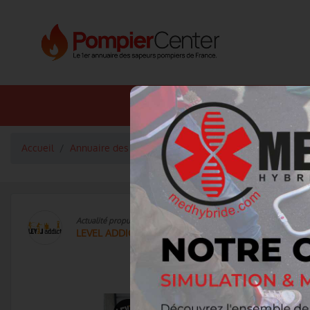
Annuaire SDIS
Annuaire 
Accueil
Annuaire des fournisseurs
Sport
LEVEL ADDICT
Actualité propulsée par
LEVEL ADDICT
Chariot 