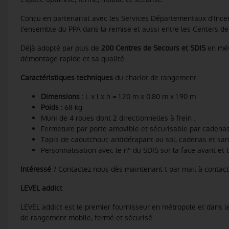
Conçu en partenariat avec les Services Départementaux d'Incend
l'ensemble du PPA dans la remise et aussi entre les Centers d
Déjà adopté par plus de
200 Centres de Secours et SDIS
en mét
démontage rapide et sa qualité.
Caractéristiques techniques
du chariot de rangement :
Dimensions :
L x l x h = 1.20 m x 0.80 m x 1.90 m
Poids :
68 kg
Muni de 4 roues dont 2 directionnelles à frein .
Fermeture par porte amovible et sécurisable par cadena
Tapis de caoutchouc antidérapant au sol, cadenas et sa
Personnalisation avec le n° du SDIS sur la face avant et 
Intéressé
? Contactez nous dès maintenant t par mail à contact
LEVEL addict
LEVEL addict est le premier fournisseur en métropole et dans
de rangement mobile, fermé et sécurisé.