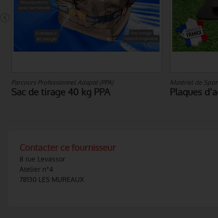
Matériel de Sport - cardio
Parcours Profe
Plaques d’acier pour gilet lesté
Bâche renf
Contacter ce fournisseur
8 rue Levassor
Atelier n°4
78130 LES MUREAUX