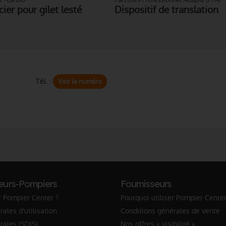
ier pour gilet lesté
Dispositif de translation
Tél. :
Voir le numéro
eurs-Pompiers
Fournisseurs
r Pompier Center ?
Pourquoi utiliser Pompier Center
ales d'utilisation
Conditions générales de vente
rales (SDIS)
Nos offres « visibilité »