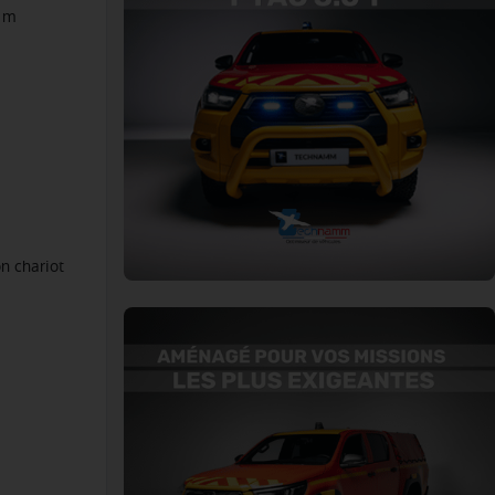
2 m
n chariot