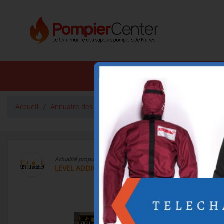
Annuaire SDIS
Annuaire 
Accueil
Annuaire des fournisseurs
Sport
LEVEL ADDICT
Actualité propulsée par
LEVEL ADDICT
Corde de tirage pour