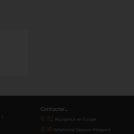
Bâche renforcée pour zone de tirage
Pl
Contacter…
 ?
✆ 112
№Urgence en Europe
✆ 18
№National Sapeurs-Pompiers