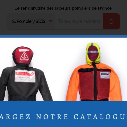
Le 1er annuaire des sapeurs pompiers de France.
Fournisseurs
Catalogue Produits
Journal d'act
Corde de tirage pour Parcours Professionnel Adapté (PPA)
 Parcours Professionnel Adapté (PPA)