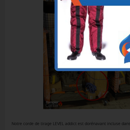
Notre corde de tirage LEVEL addict est dorénavant incluse dans