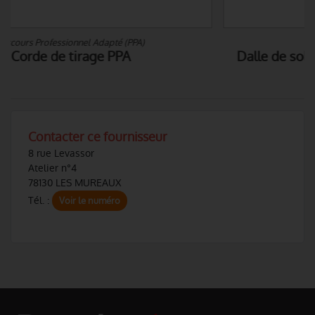
Matériel de Sport - cardio
Dalle de sol en caoutchouc - de 15 à 42 mm
Contacter ce fournisseur
8 rue Levassor
Atelier n°4
78130 LES MUREAUX
Tél. :
Voir le numéro