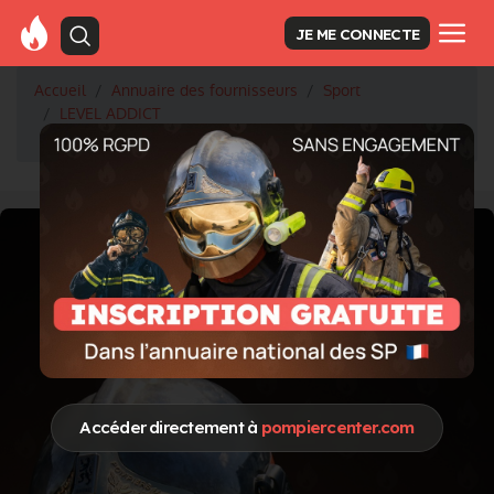
JE ME CONNECTE
Accueil
Annuaire des fournisseurs
Sport
LEVEL ADDICT
Nouvelle année de collaboration avec LEVEL addict
Accéder directement à
pompiercenter.com