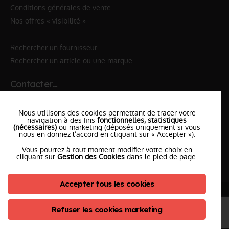
Conditions générales de vente
Nos offres « visibilité »
Rechercher un fournisseur
Rechercher un article ou une marque
Contacter…
✆ 112
№Urgence en Europe
Nous utilisons des cookies permettant de tracer votre
✆ 18
№National Sapeurs-Pompiers
navigation à des fins
fonctionnelles, statistiques
(nécessaires)
ou marketing (déposés uniquement si vous
le SDIS
nous en donnez l’accord en cliquant sur « Accepter »).
le plus proche
Vous pourrez à tout moment modifier votre choix en
l'équipe
PompierCenter
cliquant sur
Gestion des Cookies
dans le pied de page.
Accepter tous les cookies
©2026 Pompier Center
•
Mentions Légales
•
Protection de vos données
•
Plan du Site
• Conception :
Refuser les cookies marketing
ClicConnect
&
Digicalys