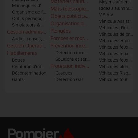
Matériels nautiques
Moyens aériens
Mannequins d'entrainement
Mâts télescopiques
Rideau aluminium
Organisme de formation
V S A V
Objets publicitaires - Cadeaux personna
Outils pédagogiques
Vèhicule Assistance
Organisation de congrès et salons
Simulateurs & Réalité virtuelle
Véhicules d'interve
Plongées
Gestion administratives, gestion du personnels et des engi
Véhicules de premiè
Pompes et motopompes
Audits, conseil, AMOA
Véhicules et post
Gestion Operationnelle
Prévention incendie
Véhicules feux de 
Habillements
Détection incendie
Véhicules feux indu
Solutions et services de sécurité incendi
Bottes
Véhicules feux urba
Protection individuelle
Ceinturon d'intervention
Véhicules plongeur
Décontamination
Casques
Véhicules Risques 
Gants
Détection Gaz
Véhicules tout usa