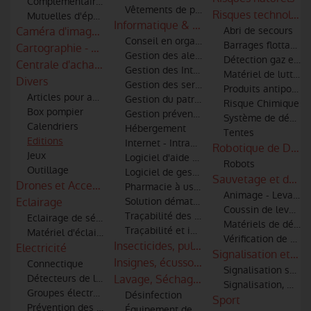
Complémentaire retraite
Vêtements de protection, scaphandres
Risques technologi
Mutuelles d'épargne
Informatique & logiciels
Caméra d'imagerie thermique - infra rouge
Abri de secours
Conseil en organisation et informatique
Barrages flottants a
Cartographie - S.I.G
Gestion des alertes et informatique
Détection gaz et id
Centrale d'achats et référencements
Gestion des Interventions
Matériel de lutte co
Divers
Gestion des services techniques
Produits antipollut
Articles pour amicale
Gestion du patrimoine
Risque Chimique
Box pompier
Gestion prévention, prévision, DECI
Système de décont
Calendriers
Hébergement
Tentes
Editions
Internet - Intranet - Extranet
Robotique de Défen
Jeux
Logiciel d'aide à la décision
Robots
Outillage
Logiciel de gestion administrative
Sauvetage et débl
Drones et Accessoires
Pharmacie à usage intérieur
Animage - Levage
Eclairage
Solution dématérialisée de Bilan Patient 
Coussin de levage
Traçabilité des matériels et des hommes
Eclairage de sécurité
Matériels de désin
Traçabilité et identification des bléssés
Matériel d'éclairage
Vérification de par
Insecticides, pulvérisateurs, combinaiso
Electricité
Signalisation et co
Insignes, écussons et patronymes
Connectique
Signalisation sono
Détecteurs de lignes haute tension pour moyens aériens
Lavage, Séchage & Entretien
Signalisation, mar
Groupes électrogènes
Désinfection
Sport
Prévention des risques électriques
Équipement de nettoyage par ultrasons