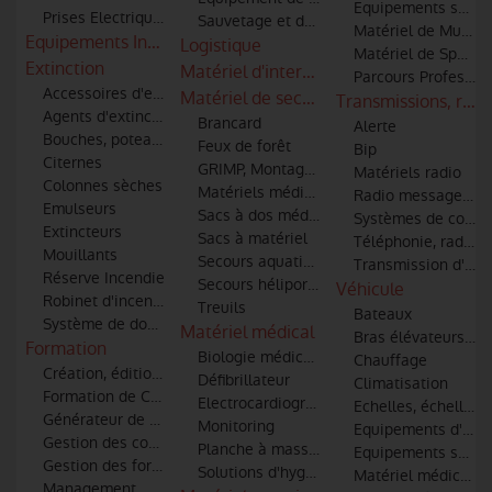
Equipements sportif
Prises Electriques
Sauvetage et décontamination de matéri
Matériel de Muscul
Equipements Industriels
Logistique
Matériel de Sport -
Extinction
Matériel d'intervention incendie et sec
Parcours Professio
Accessoires d'extinction (tuyaux, lances, robinets, raccords)
Matériel de secours
Transmissions, radi
Agents d'extinction
Brancard
Alerte
Bouches, poteaux d'incendie et points d'eau
Feux de forêt
Bip
Citernes
GRIMP, Montagne et spéléologie
Matériels radio
Colonnes sèches
Matériels médical et de secourisme
Radio messagerie
Emulseurs
Sacs à dos médicaux
Systèmes de commu
Extincteurs
Sacs à matériel
Téléphonie, radio-t
Mouillants
Secours aquatiques
Transmission d'im
Réserve Incendie
Secours héliporté et hélitreuillage
Véhicule
Robinet d'incendie
Treuils
Bateaux
Système de dosage additifs
Matériel médical
Bras élévateurs art
Formation
Biologie médicale
Chauffage
Création, édition et diffusion de médias pour les formation à l
Défibrillateur
Climatisation
Formation de Conduite Opérationnelle des véhicules
Electrocardiographe (ECG)
Echelles, échelles 
Générateur de fumée
Monitoring
Equipements d'atel
Gestion des conflits
Planche à masser
Equipements spécia
Gestion des formations
Solutions d'hygiène - Traitements de l'air
Matériel médical et
Management