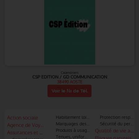
Calendriers
CSP EDITION / GD COMMUNICATION
38490 AOSTE
Voir le № de Tél.
Action sociale
Habillement loisir et sportif
Protection respirato
Marquages des articles textiles
Sécurité du personne
Agence de Voyages
Produits à usage unique (Gants, vêtement
Qualité de vie au tr
Assurances et mutuelles
Tenues, uniformes
Risques naturels