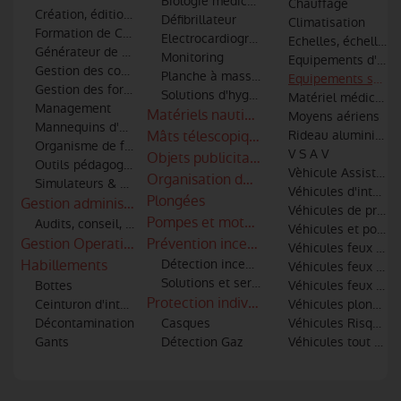
Biologie médicale
Chauffage
Création, édition et diffusion de médias pour les formation à l
Défibrillateur
Climatisation
Formation de Conduite Opérationnelle des véhicules
Electrocardiographe (ECG)
Echelles, échelles 
Générateur de fumée
Monitoring
Equipements d'atel
Gestion des conflits
Planche à masser
Equipements spécia
Gestion des formations
Solutions d'hygiène - Traitements de l'air
Matériel médical et
Management
Matériels nautiques
Moyens aériens
Mannequins d'entrainement
Mâts télescopiques
Rideau aluminium
Organisme de formation
V S A V
Objets publicitaires - Cadeaux personna
Outils pédagogiques
Vèhicule Assistance
Organisation de congrès et salons
Simulateurs & Réalité virtuelle
Véhicules d'interve
Plongées
Gestion administratives, gestion du personnels et des engi
Véhicules de premiè
Pompes et motopompes
Audits, conseil, AMOA
Véhicules et post
Gestion Operationnelle
Prévention incendie
Véhicules feux de 
Habillements
Détection incendie
Véhicules feux indu
Solutions et services de sécurité incendi
Bottes
Véhicules feux urba
Protection individuelle
Ceinturon d'intervention
Véhicules plongeur
Décontamination
Casques
Véhicules Risques 
Gants
Détection Gaz
Véhicules tout usa