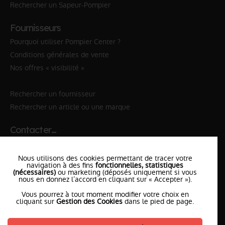
Rechercher un Sapeur-Pompier
Fournisseurs
Pourquoi utiliser Pompier Center ?
Conditions générales de vente
Nos offres « visibilité »
Rechercher un fournisseur
Rechercher un article ou une marque
Contacter…
✆ 112
№Urgence en Europe
Nous utilisons des cookies permettant de tracer votre
✆ 18
№National Sapeurs-Pompiers
navigation à des fins
fonctionnelles, statistiques
(nécessaires)
ou marketing (déposés uniquement si vous
le SDIS
nous en donnez l’accord en cliquant sur « Accepter »).
le plus proche
Vous pourrez à tout moment modifier votre choix en
l'équipe
PompierCenter
cliquant sur
Gestion des Cookies
dans le pied de page.