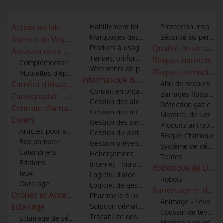
Action sociale
Habillement loisir et sportif
Protection respirato
Marquages des articles textiles
Sécurité du personne
Agence de Voyages
Produits à usage unique (Gants, vêtement
Qualité de vie au tr
Assurances et mutuelles
Tenues, uniformes
Risques naturels
Complémentaire retraite
Vêtements de protection, scaphandres
Risques technologi
Mutuelles d'épargne
Informatique & logiciels
Caméra d'imagerie thermique - infra rouge
Abri de secours
Conseil en organisation et informatique
Barrages flottants a
Cartographie - S.I.G
Gestion des alertes et informatique
Détection gaz et id
Centrale d'achats et référencements
Gestion des Interventions
Matériel de lutte co
Divers
Gestion des services techniques
Produits antipollut
Articles pour amicale
Gestion du patrimoine
Risque Chimique
Box pompier
Gestion prévention, prévision, DECI
Système de décont
Calendriers
Hébergement
Tentes
Editions
Internet - Intranet - Extranet
Robotique de Défen
Jeux
Logiciel d'aide à la décision
Robots
Outillage
Logiciel de gestion administrative
Sauvetage et débl
Drones et Accessoires
Pharmacie à usage intérieur
Animage - Levage
Eclairage
Solution dématérialisée de Bilan Patient 
Coussin de levage
Traçabilité des matériels et des hommes
Eclairage de sécurité
Matériels de désin