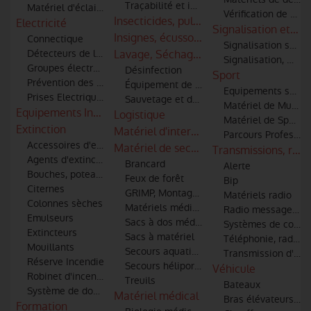
Traçabilité et identification des bléssés
Matériel d'éclairage
Vérification de par
Insecticides, pulvérisateurs, combinaiso
Electricité
Signalisation et co
Insignes, écussons et patronymes
Connectique
Signalisation sono
Détecteurs de lignes haute tension pour moyens aériens
Lavage, Séchage & Entretien
Signalisation, mar
Groupes électrogènes
Désinfection
Sport
Prévention des risques électriques
Équipement de nettoyage par ultrasons
Equipements sportif
Prises Electriques
Sauvetage et décontamination de matéri
Matériel de Muscul
Equipements Industriels
Logistique
Matériel de Sport -
Extinction
Matériel d'intervention incendie et sec
Parcours Professio
Accessoires d'extinction (tuyaux, lances, robinets, raccords)
Matériel de secours
Transmissions, radi
Agents d'extinction
Brancard
Alerte
Bouches, poteaux d'incendie et points d'eau
Feux de forêt
Bip
Citernes
GRIMP, Montagne et spéléologie
Matériels radio
Colonnes sèches
Matériels médical et de secourisme
Radio messagerie
Emulseurs
Sacs à dos médicaux
Systèmes de commu
Extincteurs
Sacs à matériel
Téléphonie, radio-t
Mouillants
Secours aquatiques
Transmission d'im
Réserve Incendie
Secours héliporté et hélitreuillage
Véhicule
Robinet d'incendie
Treuils
Bateaux
Système de dosage additifs
Matériel médical
Bras élévateurs art
Formation