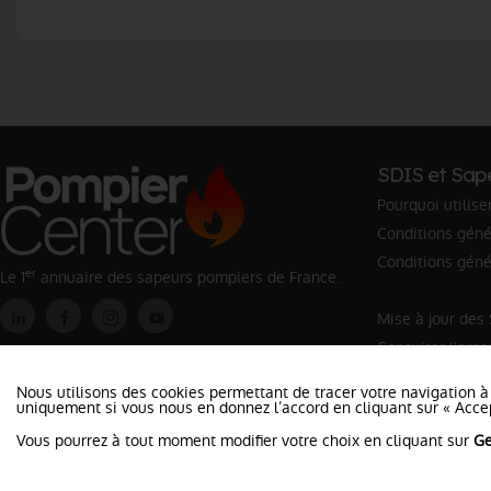
SDIS et Sap
Pourquoi utilise
Conditions génér
Conditions géné
er
Le 1
annuaire des sapeurs pompiers de France.
Mise à jour des
Consulter l'org
Rechercher un 
Nous utilisons des cookies permettant de tracer votre navigation à
uniquement si vous nous en donnez l’accord en cliquant sur « Accep
Vous pourrez à tout moment modifier votre choix en cliquant sur
Ge
©2026 Pompier Center
•
Mentio