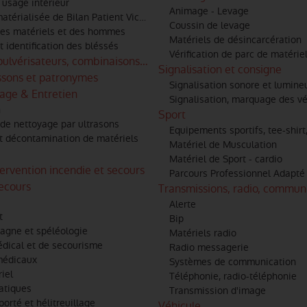
usage intérieur
Animage - Levage
atérialisée de Bilan Patient Victime
Coussin de levage
 des matériels et des hommes
Matériels de désincarcération
t identification des bléssés
Vérification de parc de matérie
 pulvérisateurs, combinaisons anti-frelons
Signalisation et consigne
ussons et patronymes
Signalisation sonore et lumine
age & Entretien
Signalisation, marquage des v
n
Sport
de nettoyage par ultrasons
Equipements sportifs, tee-shir
t décontamination de matériels
Matériel de Musculation
Matériel de Sport - cardio
tervention incendie et secours
Parcours Professionnel Adapté 
secours
Transmissions, radio, communi
Alerte
t
Bip
agne et spéléologie
Matériels radio
édical et de secourisme
Radio messagerie
médicaux
Systèmes de communication
iel
Téléphonie, radio-téléphonie
atiques
Transmission d'image
porté et hélitreuillage
Véhicule