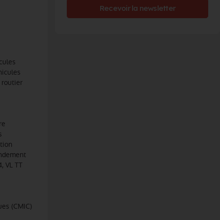
Recevoir la newsletter
cules
hicules
 routier
re
s
tion
andement
, VL TT
ues (CMIC)