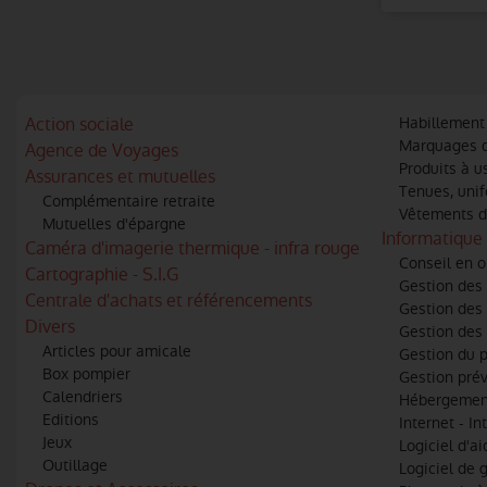
Action sociale
Habillement l
Marquages de
Agence de Voyages
Produits à u
Assurances et mutuelles
Tenues, uni
Complémentaire retraite
Vêtements d
Mutuelles d'épargne
Informatique 
Caméra d'imagerie thermique - infra rouge
Conseil en o
Cartographie - S.I.G
Gestion des 
Centrale d'achats et référencements
Gestion des 
Divers
Gestion des 
Articles pour amicale
Gestion du 
Box pompier
Gestion prév
Calendriers
Hébergemen
Editions
Internet - In
Jeux
Logiciel d'ai
Outillage
Logiciel de 