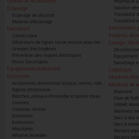
Drones et Accessoires
Pharmacie à 
Eclairage
Solution dém
Traçabilité
Eclairage de sécurité
Traçabilité e
Matériel d'éclairage
Insecticides,
Electricité
Insignes, éc
Connectique
Détecteurs de lignes haute tension pour moyens aériens
Lavage, Séch
Groupes électrogènes
Désinfectio
Prévention des risques électriques
Équipement 
Prises Electriques
Sauvetage e
Equipements Industriels
Logistique
Extinction
Matériel d'in
Accessoires d'extinction (tuyaux, lances, robinets, raccords)
Matériel de 
Agents d'extinction
Brancard
Bouches, poteaux d'incendie et points d'eau
Feux de forê
Citernes
GRIMP, Mont
Colonnes sèches
Matériels m
Emulseurs
Sacs à dos 
Extincteurs
Sacs à matér
Mouillants
Secours aqu
Réserve Incendie
Secours héli