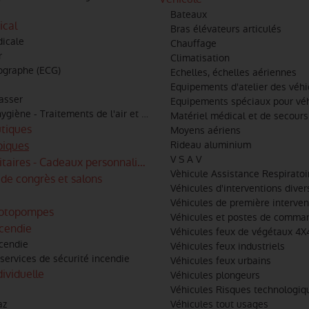
Bateaux
ical
Bras élévateurs articulés
dicale
Chauffage
'urgence
r
Climatisation
iographe (ECG)
Echelles, échelles aériennes
Equipements d'atelier des véhi
asser
Equipements spéciaux pour vé
hygiène - Traitements de l'air et des surfaces
Matériel médical et de secours
utiques
Moyens aériens
piques
Rideau aluminium
V S A V
itaires - Cadeaux personnalisés
Vèhicule Assistance Respiratoi
de congrès et salons
Véhicules d'interventions diver
ns
Véhicules de première interven
otopompes
Véhicules et postes de comm
ncendie
Véhicules feux de végétaux 4X4
ncendie
Véhicules feux industriels
 services de sécurité incendie
Véhicules feux urbains
dividuelle
Véhicules plongeurs
Véhicules Risques technologiq
az
Véhicules tout usages