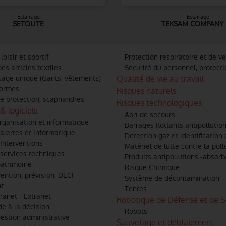
Eclairage
Eclairage
SETOLITE
TEKSAM COMPANY 
oisir et sportif
Protection respiratoire et de ve
s articles textiles
Sécurité du personnel, protectio
sage unique (Gants, vêtements)
Qualité de vie au travail
formes
Risques naturels
e protection, scaphandres
Risques technologiques
& logiciels
Abri de secours
rganisation et informatique
Barrages flottants antipollutio
alertes et informatique
Détection gaz et identification
Interventions
Matériel de lutte contre la poll
services techniques
Produits antipollutions -absor
patrimoine
Risque Chimique
ention, prévision, DECI
Système de décontamination
t
Tentes
tranet - Extranet
Robotique de Défense et de S
de à la décision
Robots
gestion administrative
Sauvetage et déblaiement