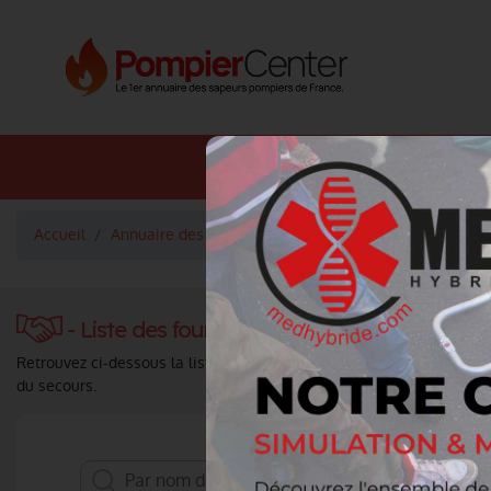
Annuaire SDIS
Annuaire 
Accueil
Annuaire des fournisseurs des Métiers du Feu
Mâts
- Liste des fournisseurs pour sapeur pompi
Retrouvez ci-dessous la liste complète des fournisseurs, distribute
du secours.
Choisissez le type de re