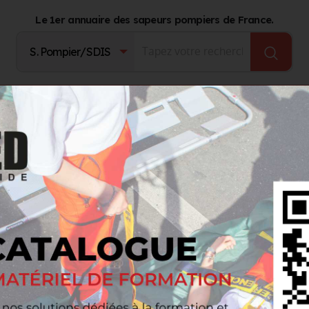
Le 1er annuaire des sapeurs pompiers de France.
Fournisseurs
Catalogue Produits
Journal d'act
 télescopiques
er
urs et fabricants de produits et services dédiés aux professionnels de 
cherche que vous souhaitez effectuer...
ou