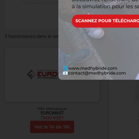
3
fournisseur(s) dans le secteur
Mâts télescopiques
EUROMAST
73420 MÉRY
Voir le № de Tél.