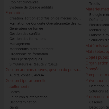
Robinet d'incendie
Treuils
Système de dosage additifs
Matériel méd
Formation
Biologie mé
Création, édition et diffusion de médias pour les formation à l
Défibrillateu
Formation de Conduite Opérationnelle des véhicules
Electrocard
Générateur de fumée
Monitoring
Gestion des conflits
Planche à m
Gestion des formations
Solutions d'
Management
Matériels na
Mannequins d'entrainement
Mâts télesco
Organisme de formation
Objets public
Outils pédagogiques
Organisation 
Simulateurs & Réalité virtuelle
Plongées
Gestion administratives, gestion du personnels et des engi
Pompes et m
Audits, conseil, AMOA
Gestion Operationnelle
Prévention i
Habillements
Détection i
Solutions et
Bottes
Protection in
Ceinturon d'intervention
Décontamination
Casques
Gants
Détection G