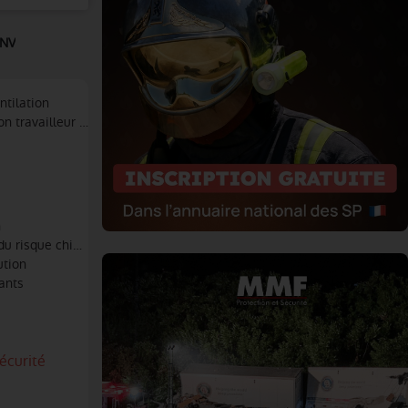
NV
ntilation
n travailleur isolé, sécurité A.R.I
n
 du risque chimique
ution
bants
écurité