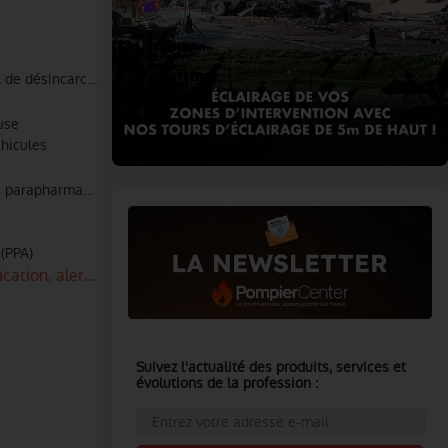
l de désincarcération
use
éhicules
t, parapharmacie
(PPA)
cation, alerte
Suivez l'actualité des produits, services et
évolutions de la profession :