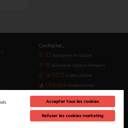
Contacter…
 ?
✆ 112
№Urgence en Europe
✆ 18
№National Sapeurs-Pompiers
le SDIS
le plus proche
l'équipe
PompierCenter
arque
Accepter tous les cookies
osés
Refuser les cookies marketing
eption :
ClicConnect
&
Digicalys