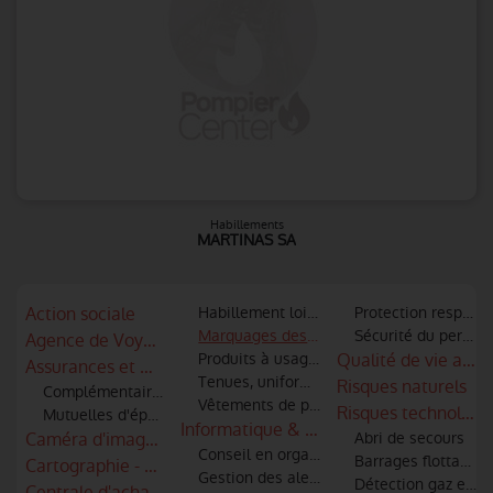
Habillements
MARTINAS SA
Action sociale
Habillement loisir et sportif
Protection respirato
Marquages des articles textiles
Sécurité du personne
Agence de Voyages
Produits à usage unique (Gants, vêtement
Qualité de vie au tr
Assurances et mutuelles
Tenues, uniformes
Risques naturels
Complémentaire retraite
Vêtements de protection, scaphandres
Risques technologi
Mutuelles d'épargne
Informatique & logiciels
Caméra d'imagerie thermique - infra rouge
Abri de secours
Conseil en organisation et informatique
Barrages flottants a
Cartographie - S.I.G
Gestion des alertes et informatique
Détection gaz et id
Centrale d'achats et référencements