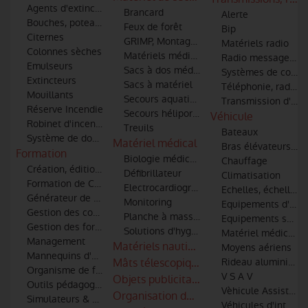
Agents d'extinction
Brancard
Alerte
Bouches, poteaux d'incendie et points d'eau
Feux de forêt
Bip
Citernes
GRIMP, Montagne et spéléologie
Matériels radio
Colonnes sèches
Matériels médical et de secourisme
Radio messagerie
Emulseurs
Sacs à dos médicaux
Systèmes de commu
Extincteurs
Sacs à matériel
Téléphonie, radio-t
Mouillants
Secours aquatiques
Transmission d'im
Réserve Incendie
Secours héliporté et hélitreuillage
Véhicule
Robinet d'incendie
Treuils
Bateaux
Système de dosage additifs
Matériel médical
Bras élévateurs art
Formation
Biologie médicale
Chauffage
Création, édition et diffusion de médias pour les formation à l
Défibrillateur
Climatisation
Formation de Conduite Opérationnelle des véhicules
Electrocardiographe (ECG)
Echelles, échelles 
Générateur de fumée
Monitoring
Equipements d'atel
Gestion des conflits
Planche à masser
Equipements spécia
Gestion des formations
Solutions d'hygiène - Traitements de l'air
Matériel médical et
Management
Matériels nautiques
Moyens aériens
Mannequins d'entrainement
Mâts télescopiques
Rideau aluminium
Organisme de formation
V S A V
Objets publicitaires - Cadeaux personna
Outils pédagogiques
Vèhicule Assistance
Organisation de congrès et salons
Simulateurs & Réalité virtuelle
Véhicules d'interve