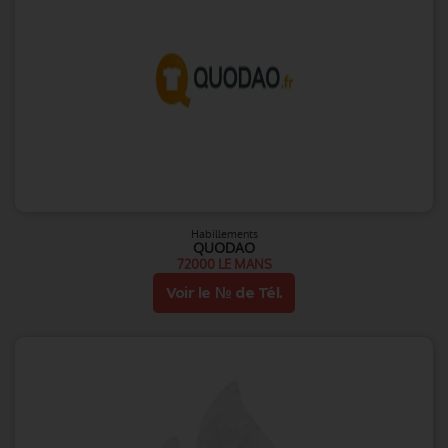
Habillements
QUODAO
72000 LE MANS
Voir le № de Tél.