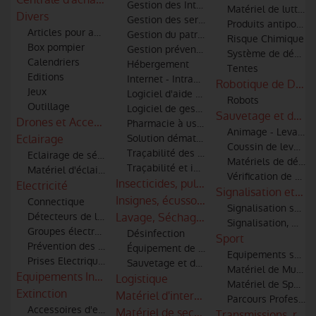
Gestion des Interventions
Matériel de lutte co
Divers
Gestion des services techniques
Produits antipollut
Articles pour amicale
Gestion du patrimoine
Risque Chimique
Box pompier
Gestion prévention, prévision, DECI
Système de décont
Calendriers
Hébergement
Tentes
Editions
Internet - Intranet - Extranet
Robotique de Défen
Jeux
Logiciel d'aide à la décision
Robots
Outillage
Logiciel de gestion administrative
Sauvetage et débl
Drones et Accessoires
Pharmacie à usage intérieur
Animage - Levage
Eclairage
Solution dématérialisée de Bilan Patient 
Coussin de levage
Traçabilité des matériels et des hommes
Eclairage de sécurité
Matériels de désin
Traçabilité et identification des bléssés
Matériel d'éclairage
Vérification de par
Insecticides, pulvérisateurs, combinaiso
Electricité
Signalisation et co
Insignes, écussons et patronymes
Connectique
Signalisation sono
Détecteurs de lignes haute tension pour moyens aériens
Lavage, Séchage & Entretien
Signalisation, mar
Groupes électrogènes
Désinfection
Sport
Prévention des risques électriques
Équipement de nettoyage par ultrasons
Equipements sportif
Prises Electriques
Sauvetage et décontamination de matéri
Matériel de Muscul
Equipements Industriels
Logistique
Matériel de Sport -
Extinction
Matériel d'intervention incendie et sec
Parcours Professio
Accessoires d'extinction (tuyaux, lances, robinets, raccords)
Matériel de secours
Transmissions, radi