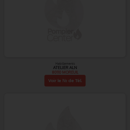
Habillements
ATELIER ALN
80110 MOREUIL
Voir le № de Tél.