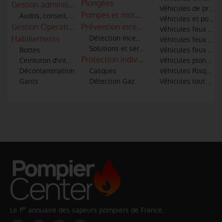
Plongées
Gestion administratives, gestion du personnels et des engi
Véhicules de premiè
Pompes et motopompes
Audits, conseil, AMOA
Véhicules et post
Gestion Operationnelle
Prévention incendie
Véhicules feux de 
Habillements
Détection incendie
Véhicules feux indu
Solutions et services de sécurité incendi
Bottes
Véhicules feux urba
Protection individuelle
Ceinturon d'intervention
Véhicules plongeur
Décontamination
Casques
Véhicules Risques 
Gants
Détection Gaz
Véhicules tout usa
er
Le 1
annuaire des sapeurs pompiers de France.