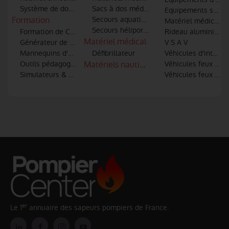
Système de dosage additifs
Sacs à dos médicaux
Equipements spécia
Formation
Secours aquatiques
Matériel médical et
Secours héliporté et hélitreuillage
Formation de Conduite Opérationnelle des véhicules
Rideau aluminium
Matériel médical
Générateur de fumée
V S A V
Mannequins d'entrainement
Défibrillateur
Véhicules d'interve
Outils pédagogiques
Matériels nautiques
Véhicules feux de 
Simulateurs & Réalité virtuelle
Véhicules feux indu
er
Le 1
annuaire des sapeurs pompiers de France.