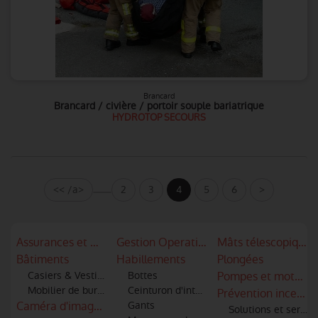
Brancard
Brancard / civière / portoir souple bariatrique
HYDROTOP SECOURS
<< /a>
2
3
4
5
6
>
Assurances et mutuelles
Gestion Operationnelle
Mâts télescopiques
Bâtiments
Habillements
Plongées
Casiers & Vestiaires
Bottes
Pompes et motopo
Mobilier de bureau
Ceinturon d'intervention
Prévention incendi
Caméra d'imagerie thermique - infra rouge
Gants
Solutions et servic