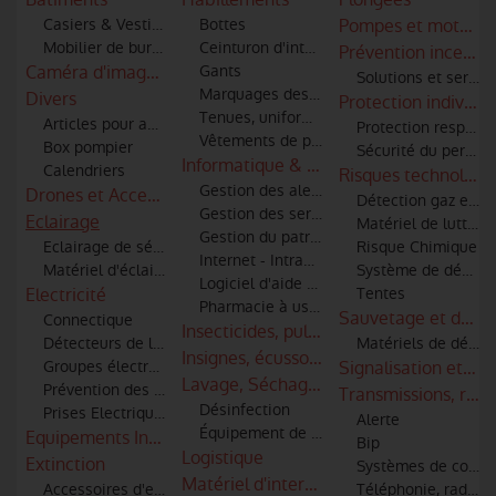
Casiers & Vestiaires
Bottes
Pompes et motopo
Mobilier de bureau
Ceinturon d'intervention
Prévention incendi
Caméra d'imagerie thermique - infra rouge
Gants
Solutions et servic
Marquages des articles textiles
Divers
Protection individue
Tenues, uniformes
Articles pour amicale
Protection respirato
Vêtements de protection, scaphandres
Box pompier
Sécurité du personne
Informatique & logiciels
Calendriers
Risques technologi
Gestion des alertes et informatique
Drones et Accessoires
Détection gaz et id
Gestion des services techniques
Eclairage
Matériel de lutte co
Gestion du patrimoine
Eclairage de sécurité
Risque Chimique
Internet - Intranet - Extranet
Matériel d'éclairage
Système de décont
Logiciel d'aide à la décision
Electricité
Tentes
Pharmacie à usage intérieur
Sauvetage et débl
Connectique
Insecticides, pulvérisateurs, combinaiso
Détecteurs de lignes haute tension pour moyens aériens
Matériels de désin
Insignes, écussons et patronymes
Groupes électrogènes
Signalisation et co
Lavage, Séchage & Entretien
Prévention des risques électriques
Transmissions, radi
Désinfection
Prises Electriques
Alerte
Équipement de nettoyage par ultrasons
Equipements Industriels
Bip
Logistique
Extinction
Systèmes de commu
Matériel d'intervention incendie et sec
Accessoires d'extinction (tuyaux, lances, robinets, raccords)
Téléphonie, radio-t