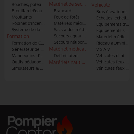
Matériel de secours
Bouches, poteaux d'incendie et points d'eau
Véhicule
Brouillard d'eau
Brancard
Bras élévateurs art
Mouillants
Feux de forêt
Echelles, échelles 
Robinet d'incendie
Matériels médical et de secourisme
Equipements d'atel
Système de dosage additifs
Sacs à dos médicaux
Equipements spécia
Formation
Secours aquatiques
Matériel médical et
Secours héliporté et hélitreuillage
Formation de Conduite Opérationnelle des véhicules
Rideau aluminium
Matériel médical
Générateur de fumée
V S A V
Mannequins d'entrainement
Défibrillateur
Véhicules d'interve
Outils pédagogiques
Matériels nautiques
Véhicules feux de 
Simulateurs & Réalité virtuelle
Véhicules feux indu