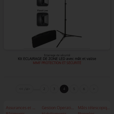
Eclairage de sécurité
Kit ECLAIRAGE DE ZONE LED avec mât et valise
MMF PROTECTION ET SÉCURITÉ
<< /a>
2
3
4
5
6
>
Assurances et mutuelles
Gestion Operationnelle
Mâts télescopiques
Bâtiments
Habillements
Plongées