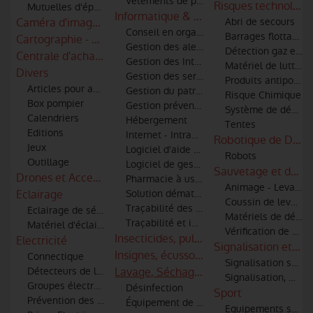
Vêtements de protection, scaphandres
Risques technologi
Mutuelles d'épargne
Informatique & logiciels
Caméra d'imagerie thermique - infra rouge
Abri de secours
Conseil en organisation et informatique
Barrages flottants a
Cartographie - S.I.G
Gestion des alertes et informatique
Détection gaz et id
Centrale d'achats et référencements
Gestion des Interventions
Matériel de lutte co
Divers
Gestion des services techniques
Produits antipollut
Articles pour amicale
Gestion du patrimoine
Risque Chimique
Box pompier
Gestion prévention, prévision, DECI
Système de décont
Calendriers
Hébergement
Tentes
Editions
Internet - Intranet - Extranet
Robotique de Défen
Jeux
Logiciel d'aide à la décision
Robots
Outillage
Logiciel de gestion administrative
Sauvetage et débl
Drones et Accessoires
Pharmacie à usage intérieur
Animage - Levage
Eclairage
Solution dématérialisée de Bilan Patient 
Coussin de levage
Traçabilité des matériels et des hommes
Eclairage de sécurité
Matériels de désin
Traçabilité et identification des bléssés
Matériel d'éclairage
Vérification de par
Insecticides, pulvérisateurs, combinaiso
Electricité
Signalisation et co
Insignes, écussons et patronymes
Connectique
Signalisation sono
Détecteurs de lignes haute tension pour moyens aériens
Lavage, Séchage & Entretien
Signalisation, mar
Groupes électrogènes
Désinfection
Sport
Prévention des risques électriques
Équipement de nettoyage par ultrasons
Equipements sportif