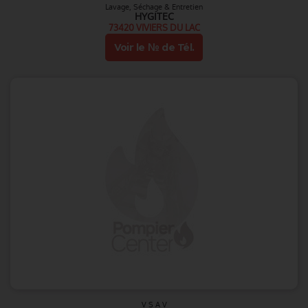
Lavage, Séchage & Entretien
HYGITEC
73420 VIVIERS DU LAC
Voir le № de Tél.
V S A V