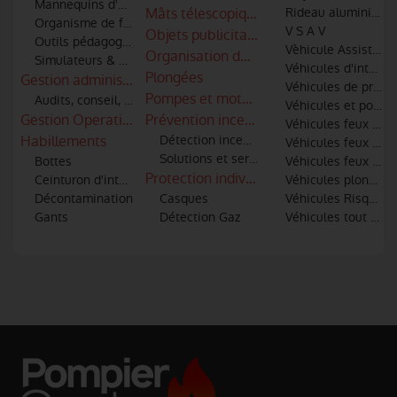
Mannequins d'entrainement
Mâts télescopiques
Rideau aluminium
Organisme de formation
V S A V
Objets publicitaires - Cadeaux personna
Outils pédagogiques
Vèhicule Assistance
Organisation de congrès et salons
Simulateurs & Réalité virtuelle
Véhicules d'interve
Plongées
Gestion administratives, gestion du personnels et des engi
Véhicules de premiè
Pompes et motopompes
Audits, conseil, AMOA
Véhicules et post
Gestion Operationnelle
Prévention incendie
Véhicules feux de 
Habillements
Détection incendie
Véhicules feux indu
Solutions et services de sécurité incendi
Bottes
Véhicules feux urba
Protection individuelle
Ceinturon d'intervention
Véhicules plongeur
Décontamination
Casques
Véhicules Risques 
Gants
Détection Gaz
Véhicules tout usa