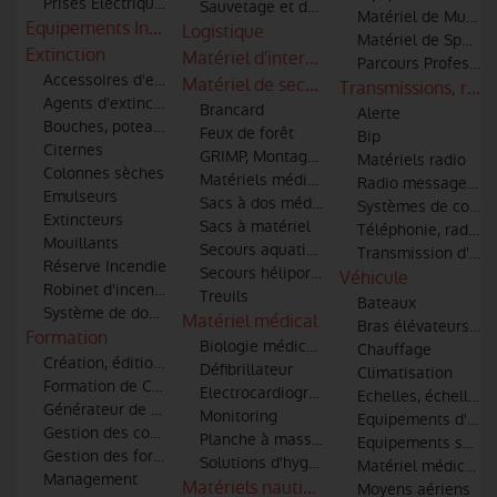
Prises Electriques
Sauvetage et décontamination de matéri
Matériel de Muscul
Equipements Industriels
Logistique
Matériel de Sport -
Extinction
Matériel d'intervention incendie et sec
Parcours Professio
Accessoires d'extinction (tuyaux, lances, robinets, raccords)
Matériel de secours
Transmissions, radi
Agents d'extinction
Brancard
Alerte
Bouches, poteaux d'incendie et points d'eau
Feux de forêt
Bip
Citernes
GRIMP, Montagne et spéléologie
Matériels radio
Colonnes sèches
Matériels médical et de secourisme
Radio messagerie
Emulseurs
Sacs à dos médicaux
Systèmes de commu
Extincteurs
Sacs à matériel
Téléphonie, radio-t
Mouillants
Secours aquatiques
Transmission d'im
Réserve Incendie
Secours héliporté et hélitreuillage
Véhicule
Robinet d'incendie
Treuils
Bateaux
Système de dosage additifs
Matériel médical
Bras élévateurs art
Formation
Biologie médicale
Chauffage
Création, édition et diffusion de médias pour les formation à l
Défibrillateur
Climatisation
Formation de Conduite Opérationnelle des véhicules
Electrocardiographe (ECG)
Echelles, échelles 
Générateur de fumée
Monitoring
Equipements d'atel
Gestion des conflits
Planche à masser
Equipements spécia
Gestion des formations
Solutions d'hygiène - Traitements de l'air
Matériel médical et
Management
Matériels nautiques
Moyens aériens