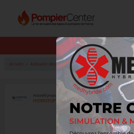
Annuaire SDIS
Annuaire 
Accueil
Annuaire des fournisseurs
Matériel de secours
Actualité propulsée par
HYDROTOP Secours
Couve