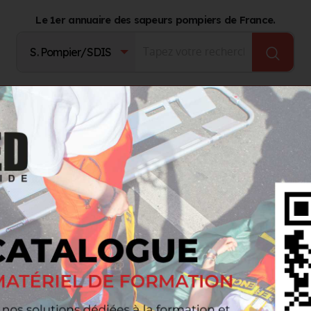
Le 1er annuaire des sapeurs pompiers de France.
Fournisseurs
Catalogue Produits
Journal d'act
HYDROTOP Secours
Couverture chauffante PAX
rture chauffante PAX