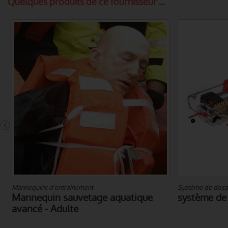
Quelques produits de ce fournisseur ...
Système de dosage additifs
Habillemen
e
système de dosage d'émulseur
COMBIN
CYCLON