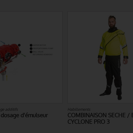
ts
Secours aquatiques
AISON SECHE / ETANCHE -
GILET DE SAUVETAG
E PRO 3
IONIC SEAFIT 300N