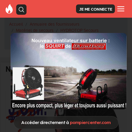
JE ME CONNECTE
Accueil
Annuaire des fournisseurs
Matériel de secours
HYDROTOP Secours
Nouveau catalogue : Matériel SAV "Fort courant &
Inondations"
Accéder directement à
pompiercenter.com