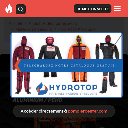
JE ME CONNECTE
Accueil
Annuaire des fournisseurs
Matériel de secours
HYDROTOP Secours
Embarcation aquatiques SAV
Accéder directement à
pompiercenter.com