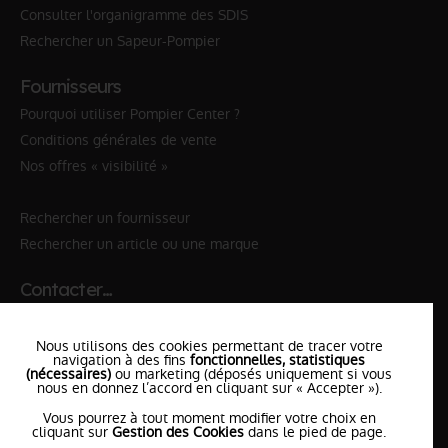
Consulter l'organigramme des SDIS
Rechercher un Sapeur-Pompier
Fournisseurs
Pourquoi utiliser Pompier Center ?
Conditions générales de vente
Nos offres « visibilité »
Rechercher un fournisseur
Rechercher un article ou une marque
Contacter…
✆ 112
№Urgence en Europe
Nous utilisons des cookies permettant de tracer votre
✆ 18
№National Sapeurs-Pompiers
navigation à des fins
fonctionnelles, statistiques
(nécessaires)
ou marketing (déposés uniquement si vous
nous en donnez l’accord en cliquant sur « Accepter »).
le SDIS
le plus proche
Vous pourrez à tout moment modifier votre choix en
l'équipe
PompierCenter
cliquant sur
Gestion des Cookies
dans le pied de page.