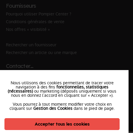
Fournisseurs
Pourquoi utiliser Pompier Center ?
Conditions générales de vente
Nos offres « visibilité »
Rechercher un fournisseur
Rechercher un article ou une marque
Contacter…
✆ 112
№Urgence en Europe
Nous utilisons des cookies permettant de tracer votre
✆ 18
№National Sapeurs-Pompiers
navigation à des fins
fonctionnelles, statistiques
(nécessaires)
ou marketing (déposés uniquement si vous
nous en donnez l’accord en cliquant sur « Accepter »).
le SDIS
le plus proche
Vous pourrez à tout moment modifier votre choix en
l'équipe
PompierCenter
cliquant sur
Gestion des Cookies
dans le pied de page.
Accepter tous les cookies
©2026 Pompier Center
•
Mentions Légales
•