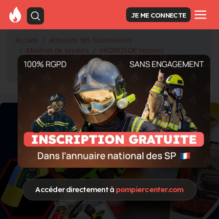
JE ME CONNECTE
Accueil
Annuaire des fournisseurs
Matériel de secours
HYDROTOP Secours
MANNEQUIN HAUTEUR - Un outil indispensable pour
les équipes SMP / GRIMP
Accéder directement à
pompiercenter.com